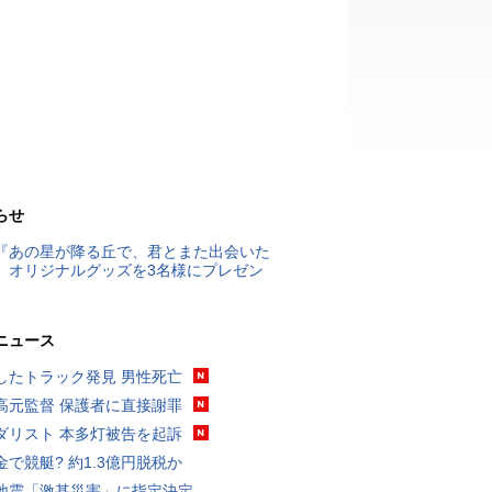
らせ
『あの星が降る丘で、君とまた出会いた
』オリジナルグッズを3名様にプレゼン
ニュース
したトラック発見 男性死亡
高元監督 保護者に直接謝罪
ダリスト 本多灯被告を起訴
金で競艇? 約1.3億円脱税か
地震「激甚災害」に指定決定