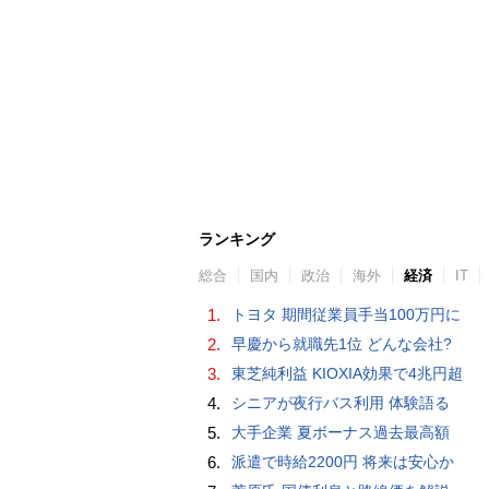
ランキング
総合
国内
政治
海外
経済
IT
1.
トヨタ 期間従業員手当100万円に
2.
早慶から就職先1位 どんな会社?
3.
東芝純利益 KIOXIA効果で4兆円超
4.
シニアが夜行バス利用 体験語る
5.
大手企業 夏ボーナス過去最高額
6.
派遣で時給2200円 将来は安心か