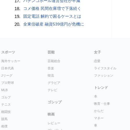
17.
パチンコホール運営会社が半減
18.
コメ価格 民間在庫増で下落続く
19.
固定電話 解約で困るケースとは
20.
全東信破産 融資539億円が危機に
スポーツ
芸能
女子
海外サッカー
芸能総合
恋愛
日本代表
音楽
ライフスタイル
Jリーグ
韓流
ファッション
プロ野球
グラビア
トレンド
MLB
テレビ
本
ゴルフ
ゴシップ
教育・仕事
テニス
からだ
格闘技
映画
マネー
競馬
レビュー
車
相撲