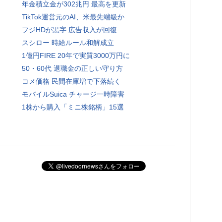
年金積立金が302兆円 最高を更新
TikTok運営元のAI、米最先端級か
フジHDが黒字 広告収入が回復
スシロー 時給ルール和解成立
1億円FIRE 20年で実質3000万円に
50・60代 退職金の正しい守り方
コメ価格 民間在庫増で下落続く
モバイルSuica チャージ一時障害
1株から購入「ミニ株銘柄」15選