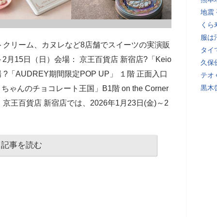
地震
くら
服は
トクリーム、カヌレなど8店舗でスイーツの実演販
タイ
2月15日（日）会場： 京王百貨店 新宿店?「Keio
久保
催場 ?「AUDREY期間限定POP UP」 １階 正面入口
テオ
黒木
んのチョコレート王国」B1階 on the Corner
百貨店 新宿店では、2026年1月23日(金)～2
記事を読む