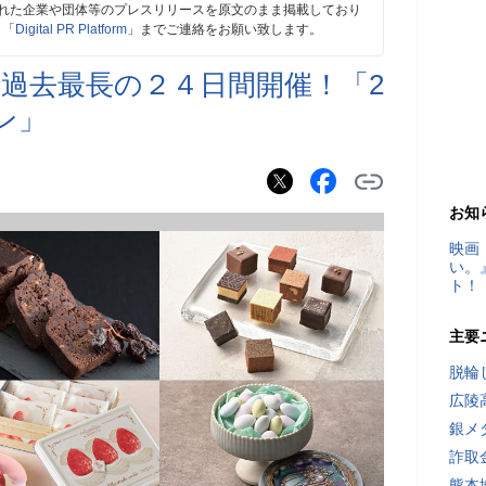
れた企業や団体等のプレスリリースを原文のまま掲載しており
、「
Digital PR Platform
」までご連絡をお願い致します。
過去最長の２４日間開催！「2
ン」
お知
映画
い。
ト！
主要
脱輪
広陵
銀メ
詐取
熊本