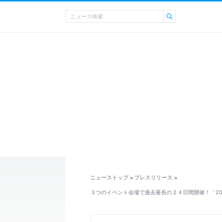
ニューストップ
プレスリリース
>
>
３つのイベント会場で過去最長の２４日間開催！「20