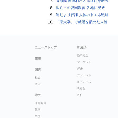
7.
菅原氏 国債利息と路線価を解説
8.
習近平の愛国教育 各地に浸透
9.
運動より代謝 人体の省エネ戦略
10.
「東大卒」で就活を舐めた末路
ニューストップ
IT 経済
経済総合
主要
マーケット
Web
国内
ガジェット
社会
ITビジネス
政治
IT総合
海外
PR
海外総合
韓国
中国