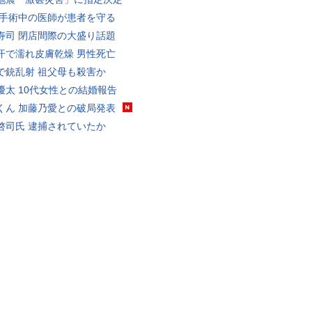
 手術中の医師が患者を守る
寿司 閉店間際の大盛り話題
汗で濡れ皮膚乾燥 男性死亡
で銃乱射 祖父母も殺害か
優太 10代女性との結婚報告
くん 加藤乃愛との破局発表
啓司氏 逮捕されていたか