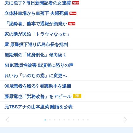
夫に包丁? 毎日新聞記者の女逮捕
立体駐車場から車落下 夫婦死傷
「泥酔者」熊本で通報が頻発か
家の隣が民泊「トラウマなった」
露 原爆投下巡り広島市長を批判
無期刑の「終身刑化」傾向続く
NHK職員性被害 出演者に怒りの声
れいわ「いのちの党」に変更へ
90歳患者を殴る? 看護助手を逮捕
藤原竜也「労務改善」をアピール
元TBSアナの山本里菜 離婚を公表