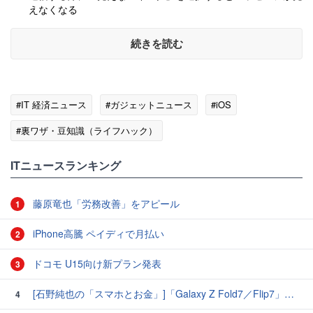
えなくなる
続きを読む
#IT 経済ニュース
#ガジェットニュース
#iOS
#裏ワザ・豆知識（ライフハック）
ITニュースランキング
藤原竜也「労務改善」をアピール
1
iPhone高騰 ペイディで月払い
2
ドコモ U15向け新プラン発表
3
[石野純也の「スマホとお金」]「Galaxy Z Fold7／Flip7」発表、注目したいソフトバンクの価格攻勢
4