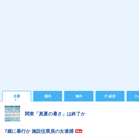
主要
国内
海外
IT 経済
ス
関東「真夏の暑さ」は終了か
7歳に暴行か 施設従業員の女逮捕