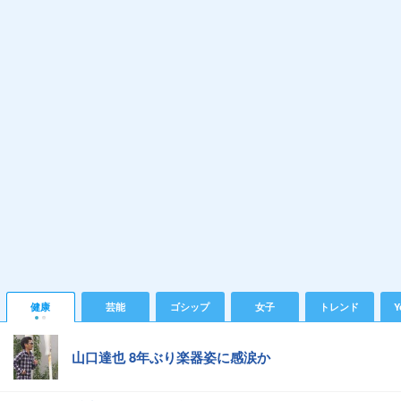
健康
芸能
ゴシップ
女子
トレンド
Y
山口達也 8年ぶり楽器姿に感涙か