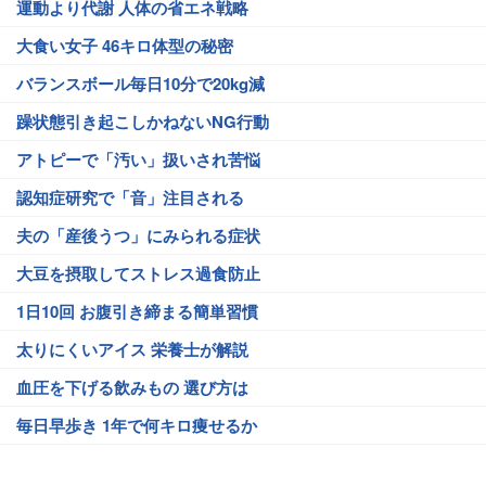
運動より代謝 人体の省エネ戦略
大食い女子 46キロ体型の秘密
バランスボール毎日10分で20kg減
躁状態引き起こしかねないNG行動
アトピーで「汚い」扱いされ苦悩
認知症研究で「音」注目される
夫の「産後うつ」にみられる症状
大豆を摂取してストレス過食防止
1日10回 お腹引き締まる簡単習慣
太りにくいアイス 栄養士が解説
血圧を下げる飲みもの 選び方は
毎日早歩き 1年で何キロ痩せるか