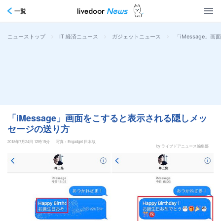
一覧
>
>
>
「iMessage
ニューストップ
IT 経済ニュース
ガジェットニュース
「iMessage」画面をこすると表示される隠しメッ
セージの送り方
2018年7月24日 12時15分
写真：Engadget 日本版
by ライブドアニュース編集部