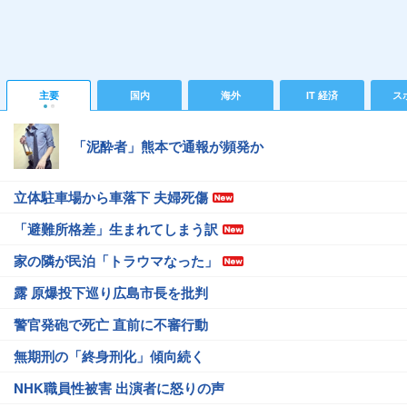
主要
国内
海外
IT 経済
ス
「泥酔者」熊本で通報が頻発か
立体駐車場から車落下 夫婦死傷
「避難所格差」生まれてしまう訳
家の隣が民泊「トラウマなった」
露 原爆投下巡り広島市長を批判
警官発砲で死亡 直前に不審行動
無期刑の「終身刑化」傾向続く
NHK職員性被害 出演者に怒りの声