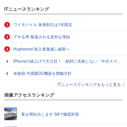
ITニュースランキング
ワイモバイル 単身割引は1年限定
1
デキる男 敬遠される意外な理由
2
Hughesnet 加入者激減し破産へ
3
iPhoneの値上げで大注目！ 絶対に失敗しない「中古スマホ」の売り方＆買い方
4
米政府 中国製DC機器を禁輸方針
5
ITニュースランキングをもっと見る
画像アクセスランキング
客を閉め出します SAで徹底対策