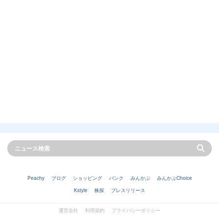
Peachy
ブログ
ショッピング
バンク
みんかぶ
みんかぶChoice
Kstyle
株探
プレスリリース
運営会社
利用規約
プライバシーポリシー