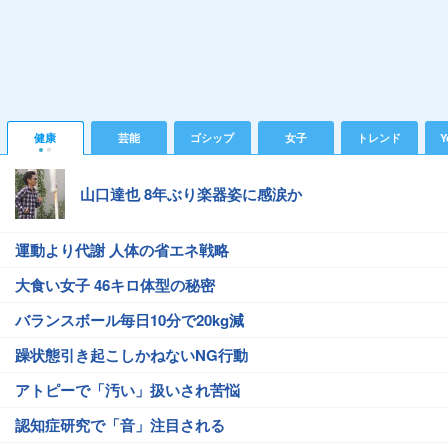
健康
芸能
ゴシップ
女子
トレンド
Y
山口達也 8年ぶり楽器姿に感涙か
運動より代謝 人体の省エネ戦略
大食い女子 46キロ体型の秘密
バランスボール毎日10分で20kg減
躁状態引き起こしかねないNG行動
アトピーで「汚い」扱いされ苦悩
認知症研究で「音」注目される