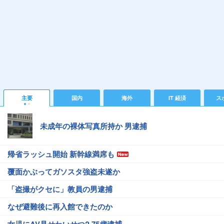
主要
国内
海外
IT 経済
ス
未成年の裸体写真所持か 男逮捕
帰省ラッシュ開始 新幹線満席も
覆面かぶってガソスタ強盗未遂か
「盗撮がクセに」教員の男逮捕
なぜ避難後に再入館できたのか