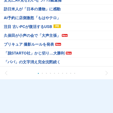
女児にAV見せわいせつ? 75歳逮捕
訪日米人が「日本の遺物」に感動
AI予約に店側激怒「もはやテロ」
注目 古いPCが復活するUSB
久保田が小声の会で「大声主張」
プリキュア 撮影ルールを発表
「脱STARTO社」かじ切り…大勝利
「パパ」の文字消え完全沈黙続く