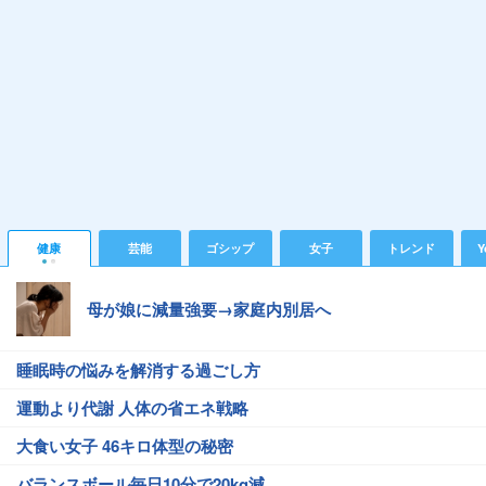
健康
芸能
ゴシップ
女子
トレンド
Y
母が娘に減量強要→家庭内別居へ
睡眠時の悩みを解消する過ごし方
運動より代謝 人体の省エネ戦略
大食い女子 46キロ体型の秘密
バランスボール毎日10分で20kg減