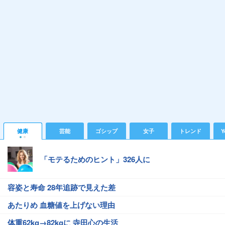
健康
芸能
ゴシップ
女子
トレンド
Y
「モテるためのヒント」326人に
容姿と寿命 28年追跡で見えた差
あたりめ 血糖値を上げない理由
体重62kg→82kgに 寺田心の生活