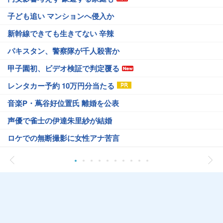
子ども追い マンションへ侵入か
新幹線できても生きてない 辛辣
パキスタン、警察隊が千人殺害か
甲子園初、ビデオ検証で判定覆る
レンタカー予約 10万円分当たる
音楽P・蔦谷好位置氏 離婚を公表
声優で雀士の伊達朱里紗が結婚
ロケでの無断撮影に女性アナ苦言