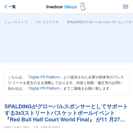
一覧
>
>
SPALDINGがグローバルスポンサーとしてサポートする
ニューストップ
プレスリリース
こちらは、「
Digital PR Platform
」より提供された企業や団体等のプレス
リ リースを原文のまま掲載しております。内容と削除・修正等のお問い
合わせは、「
Digital PR Platform
」までご連絡をお願い致します。
SPALDINGがグローバルスポンサーとしてサポート
する3x3ストリートバスケットボールイベント
『Red Bull Half Court World Final』 が11 月27日 -
29日開幕
2025年11月20日 11時0分
写真：Digital PR Platform