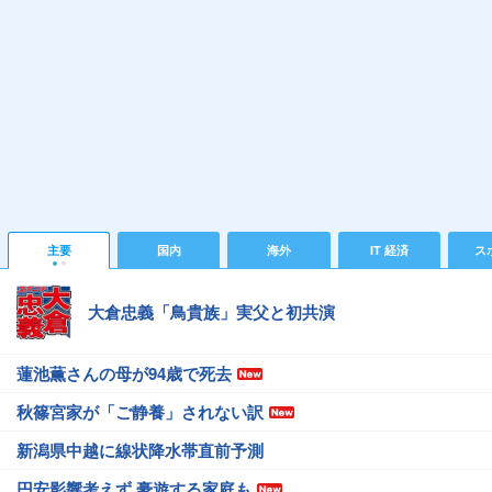
主要
国内
海外
IT 経済
ス
大倉忠義「鳥貴族」実父と初共演
蓮池薫さんの母が94歳で死去
秋篠宮家が「ご静養」されない訳
新潟県中越に線状降水帯直前予測
円安影響考えず 豪遊する家庭も