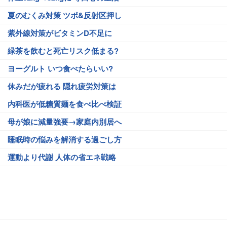
夏のむくみ対策 ツボ&反射区押し
紫外線対策がビタミンD不足に
緑茶を飲むと死亡リスク低まる?
ヨーグルト いつ食べたらいい?
休みだが疲れる 隠れ疲労対策は
内科医が低糖質麺を食べ比べ検証
母が娘に減量強要→家庭内別居へ
睡眠時の悩みを解消する過ごし方
運動より代謝 人体の省エネ戦略