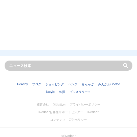
Peachy
ブログ
ショッピング
バンク
みんかぶ
みんかぶChoice
Kstyle
株探
プレスリリース
運営会社
利用規約
プライバシーポリシー
livedoorお客様サポートセンター
livedoor
コンテンツ・広告ポリシー
© livedoor