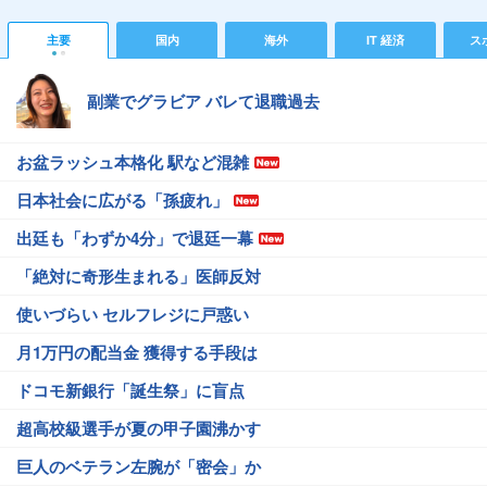
主要
国内
海外
IT 経済
ス
副業でグラビア バレて退職過去
お盆ラッシュ本格化 駅など混雑
日本社会に広がる「孫疲れ」
出廷も「わずか4分」で退廷一幕
「絶対に奇形生まれる」医師反対
使いづらい セルフレジに戸惑い
月1万円の配当金 獲得する手段は
ドコモ新銀行「誕生祭」に盲点
超高校級選手が夏の甲子園沸かす
巨人のベテラン左腕が「密会」か