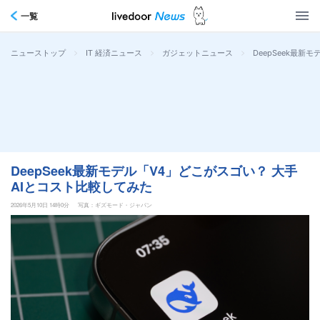
一覧
>
>
>
DeepSeek最新
ニューストップ
IT 経済ニュース
ガジェットニュース
DeepSeek最新モデル「V4」どこがスゴい？ 大手
AIとコスト比較してみた
2026年5月10日 14時0分
写真：ギズモード・ジャパン