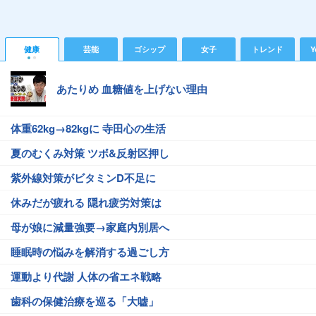
健康
芸能
ゴシップ
女子
トレンド
Y
あたりめ 血糖値を上げない理由
体重62kg→82kgに 寺田心の生活
夏のむくみ対策 ツボ&反射区押し
紫外線対策がビタミンD不足に
休みだが疲れる 隠れ疲労対策は
母が娘に減量強要→家庭内別居へ
睡眠時の悩みを解消する過ごし方
運動より代謝 人体の省エネ戦略
歯科の保健治療を巡る「大嘘」