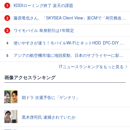
KDDIローミング終了 楽天の課題
1
藤原竜也さん、「SKYSEA Client View」新CMで「AI労務改善」をアピール 働き方をAIが分析したら「すぐに休んで」と言われる？
2
ワイモバイル 単身割引は1年限定
3
使いやすさが違う！モバイルWi-FiとネットHDD【PC-DIY 秋の陣】
4
アジアの航空機市場に地殻変動、日本のサプライヤーに影響も
5
ITニュースランキングをもっと見る
画像アクセスランキング
朝ドラ 次週予告に「ゲンナリ」
黒木啓司氏 逮捕されていたか