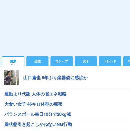
健康
芸能
ゴシップ
女子
トレンド
Y
山口達也 8年ぶり楽器姿に感涙か
運動より代謝 人体の省エネ戦略
大食い女子 46キロ体型の秘密
バランスボール毎日10分で20kg減
躁状態引き起こしかねないNG行動