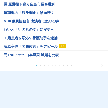
露 原爆投下巡り広島市長を批判
無期刑の「終身刑化」傾向続く
NHK職員性被害 出演者に怒りの声
れいわ「いのちの党」に変更へ
90歳患者を殴る? 看護助手を逮捕
藤原竜也「労務改善」をアピール
元TBSアナの山本里菜 離婚を公表