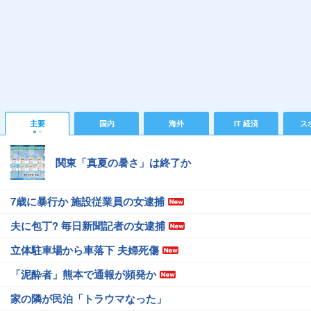
主要
国内
海外
IT 経済
ス
関東「真夏の暑さ」は終了か
7歳に暴行か 施設従業員の女逮捕
夫に包丁? 毎日新聞記者の女逮捕
立体駐車場から車落下 夫婦死傷
「泥酔者」熊本で通報が頻発か
家の隣が民泊「トラウマなった」