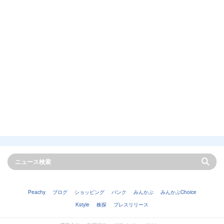
Peachy
ブログ
ショッピング
バンク
みんかぶ
みんかぶChoice
Kstyle
株探
プレスリリース