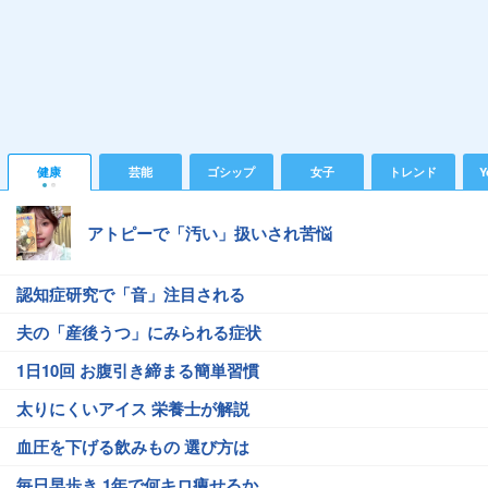
健康
芸能
ゴシップ
女子
トレンド
Y
アトピーで「汚い」扱いされ苦悩
認知症研究で「音」注目される
夫の「産後うつ」にみられる症状
1日10回 お腹引き締まる簡単習慣
太りにくいアイス 栄養士が解説
血圧を下げる飲みもの 選び方は
毎日早歩き 1年で何キロ痩せるか