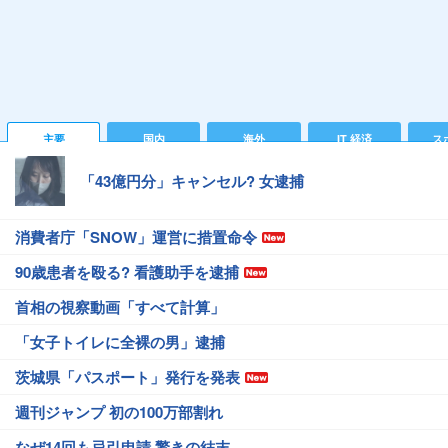
主要
国内
海外
IT 経済
ス
「43億円分」キャンセル? 女逮捕
消費者庁「SNOW」運営に措置命令
90歳患者を殴る? 看護助手を逮捕
首相の視察動画「すべて計算」
「女子トイレに全裸の男」逮捕
茨城県「パスポート」発行を発表
週刊ジャンプ 初の100万部割れ
なぜ14回も忌引申請 驚きの結末