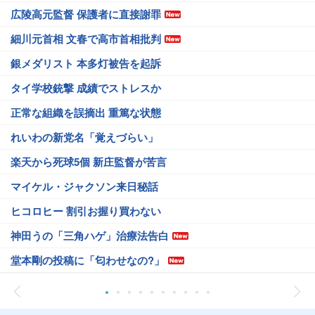
広陵高元監督 保護者に直接謝罪
細川元首相 文春で高市首相批判
銀メダリスト 本多灯被告を起訴
タイ学校銃撃 成績でストレスか
正常な組織を誤摘出 重篤な状態
れいわの新党名「覚えづらい」
楽天から死球5個 新庄監督が苦言
マイケル・ジャクソン来日秘話
ヒコロヒー 割引お握り買わない
神田うの「三角ハゲ」治療法告白
堂本剛の投稿に「匂わせなの?」