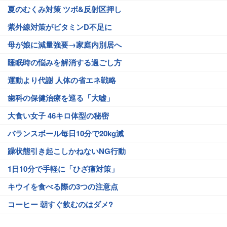
夏のむくみ対策 ツボ&反射区押し
紫外線対策がビタミンD不足に
母が娘に減量強要→家庭内別居へ
睡眠時の悩みを解消する過ごし方
運動より代謝 人体の省エネ戦略
歯科の保健治療を巡る「大嘘」
大食い女子 46キロ体型の秘密
バランスボール毎日10分で20kg減
躁状態引き起こしかねないNG行動
1日10分で手軽に「ひざ痛対策」
キウイを食べる際の3つの注意点
コーヒー 朝すぐ飲むのはダメ?