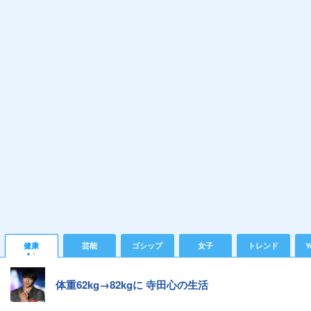
健康
芸能
ゴシップ
女子
トレンド
Y
体重62kg→82kgに 寺田心の生活