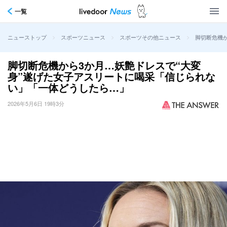
一覧
>
>
>
脚切断危機
ニューストップ
スポーツニュース
スポーツその他ニュース
脚切断危機から3か月…妖艶ドレスで“大変
身”遂げた女子アスリートに喝采「信じられな
い」「一体どうしたら…」
2026年5月6日 19時3分