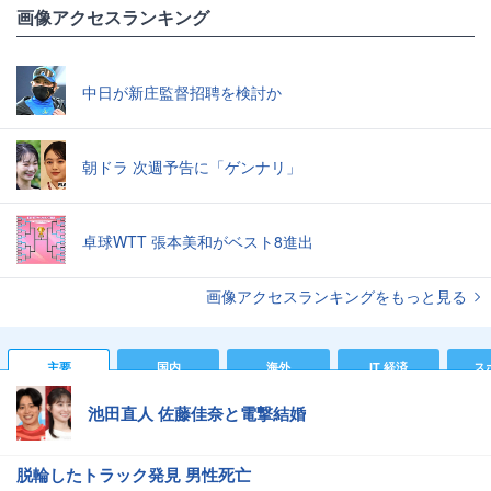
画像アクセスランキング
中日が新庄監督招聘を検討か
朝ドラ 次週予告に「ゲンナリ」
卓球WTT 張本美和がベスト8進出
画像アクセスランキングをもっと見る
主要
国内
海外
IT 経済
ス
池田直人 佐藤佳奈と電撃結婚
脱輪したトラック発見 男性死亡