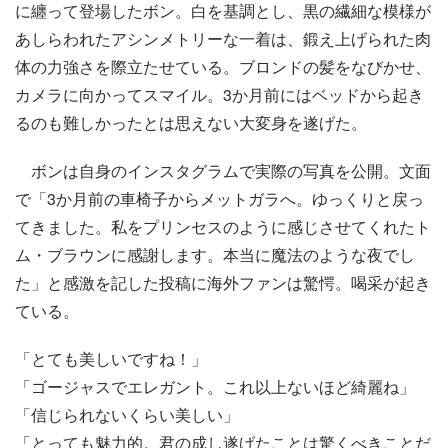
に纏って登場したボン。白を基調とし、黒の繊細な模様が
あしらわれたアシンメトリーな一着は、鍛え上げられた肉
体の力強さを際立たせている。ブロンドの髪をなびかせ、
カメラに向かってスマイル。3か月前にはベッドから起き
るのも難しかったとは思えない大変身を遂げた。
ボンは自身のインスタグラムで実際の写真を公開。文面
で「3か月前の車椅子からメットガラへ。ゆっくりと戻っ
てきました。私をプリンセスのように感じさせてくれたト
ム・ブラウンに感謝します。本当に魔法のような夜でし
た」と感激を記した投稿に海外ファンは驚愕。喝采が起き
ている。
「とても美しいですね！」
「ゴージャスでエレガント。これ以上ないほど綺麗ね」
「信じられないくらい美しい」
「とっても魅力的。君の成し遂げたことは驚くべきことだ