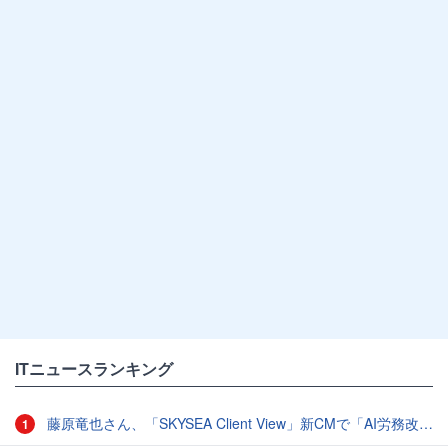
ITニュースランキング
藤原竜也さん、「SKYSEA Client View」新CMで「AI労務改善」をアピール 働き方をAIが分析したら「すぐに休んで」と言われる？
1