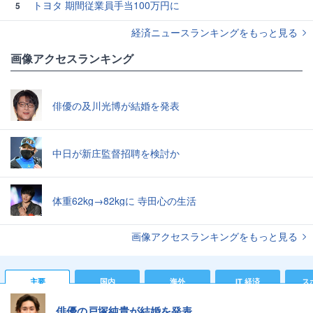
トヨタ 期間従業員手当100万円に
5
経済ニュースランキングをもっと見る
画像アクセスランキング
俳優の及川光博が結婚を発表
中日が新庄監督招聘を検討か
体重62kg→82kgに 寺田心の生活
画像アクセスランキングをもっと見る
主要
国内
海外
IT 経済
ス
俳優の戸塚純貴が結婚を発表