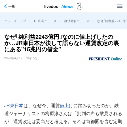
一覧
>
>
>
なぜ｢純利益2243
ニューストップ
IT 経済ニュース
経済総合ニュース
なぜ｢純利益2243億円｣なのに値上げしたの
か…JR東日本が決して語らない運賃改定の裏
にある"15兆円の借金"
2026年4月17日 9時15分
JR東日本
は、なぜ今、運賃
値上げ
に踏み切ったのか。鉄
道ジャーナリストの梅原淳さんは「批判の声も散見される
が、運賃改定は妥当だと考える。それは首都圏を含む定期