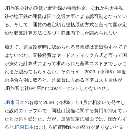
JR旅客会社の運賃と新幹線の特急料金、それから大手私
鉄や地下鉄の運賃は国土交通大臣による認可制となってい
る。そして、運賃の改定額も総括原価方式と言って国が定
めた収支計算方法に基づく範囲内でしか認められない。
加えて、運賃改定時に認められる営業費は支出額すべてで
はないのだ。直接経費はヤードスティック方式と言って国
が決めた計算式によって求められた基準コストまでしかこ
れまた認めてもらえない。そのうえ、2023（令和5）年度
の場合を例に取ると、営業費に占める基準コスト自体が
JR旅客会社6社平均で39パーセントしかないのだ。
JR東日本
の各線で2026（令和8）年1月に相次いで発生し
た設備のトラブルで、同社は設備に関する費用を抑えてい
たと批判を受けた。だが、運賃改定の場面では、国からす
ると
JR東日本
はむしろ経費削減への努力が足りないと見