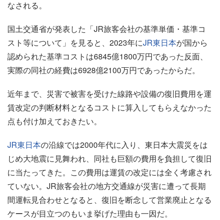
なされる。
国土交通省が発表した「JR旅客会社の基準単価・基準コ
スト等について」を見ると、2023年に
JR東日本
が国から
認められた基準コストは6845億1800万円であった反面、
実際の同社の経費は6928億2100万円であったからだ。
近年まで、災害で被害を受けた線路や設備の復旧費用を運
賃改定の判断材料となるコストに算入してもらえなかった
点も付け加えておきたい。
JR東日本
の沿線では2000年代に入り、東日本大震災をは
じめ大地震に見舞われ、同社も巨額の費用を負担して復旧
に当たってきた。この費用は運賃の改定には全く考慮され
ていない。JR旅客会社の地方交通線が災害に遭って長期
間運転見合わせとなると、復旧を断念して営業廃止となる
ケースが目立つのもいま挙げた理由も一因だ。