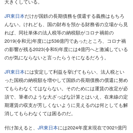
大きくしている。
JR東日本
だけが国鉄の長期債務を償還する義務はもちろ
んない。けれども、国の財布を預かる財務省の立場から見
れば、同社単体の法人税等の納税額がコロナ禍前の
2019(令和元)年度には536億円であったところ、コロナ禍
の影響が残る2023(令和5)年度には4億円へと激減している
のが気にならないと言ったらうそになるだろう。
JR東日本
には安定して利益を挙げてもらい、法人税とい
った国税の納税額を増やして国鉄の長期債務の償還に努め
てもらわなくてはならない。そのためには運賃の改定が必
須で、筆者のような大ざっぱな計算とはいえ、在来線の定
期運賃の収支が芳しくないように見えるのは何としても解
消してもらわなくては困るのだ。
付け加えると、
JR東日本
には2024年度末現在で3021億円