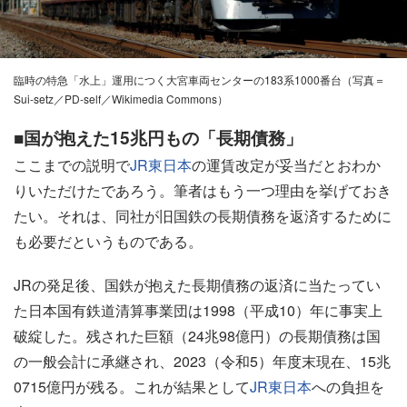
臨時の特急「水上」運用につく大宮車両センターの183系1000番台（写真＝
Sui-setz／PD-self／Wikimedia Commons）
■国が抱えた15兆円もの「長期債務」
ここまでの説明で
JR東日本
の運賃改定が妥当だとおわか
りいただけたであろう。筆者はもう一つ理由を挙げておき
たい。それは、同社が旧国鉄の長期債務を返済するために
も必要だというものである。
JRの発足後、国鉄が抱えた長期債務の返済に当たってい
た日本国有鉄道清算事業団は1998（平成10）年に事実上
破綻した。残された巨額（24兆98億円）の長期債務は国
の一般会計に承継され、2023（令和5）年度末現在、15兆
0715億円が残る。これが結果として
JR東日本
への負担を