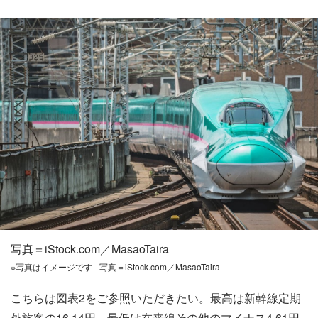
写真＝iStock.com／MasaoTaira
※写真はイメージです - 写真＝iStock.com／MasaoTaira
こちらは図表2をご参照いただきたい。最高は新幹線定期
外旅客の16.14円、最低は在来線その他のマイナス4.61円