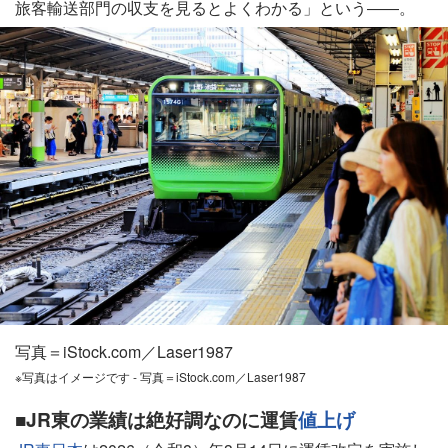
旅客輸送部門の収支を見るとよくわかる」という――。
写真＝iStock.com／Laser1987
※写真はイメージです - 写真＝iStock.com／Laser1987
■JR東の業績は絶好調なのに運賃
値上げ