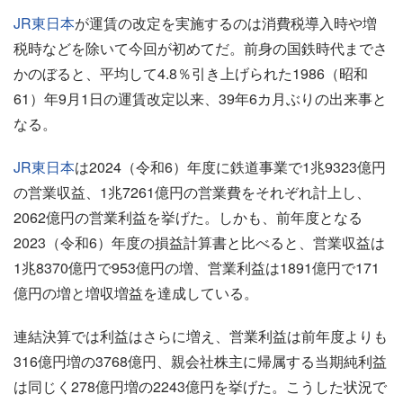
JR東日本
が運賃の改定を実施するのは消費税導入時や増
税時などを除いて今回が初めてだ。前身の国鉄時代までさ
かのぼると、平均して4.8％引き上げられた1986（昭和
61）年9月1日の運賃改定以来、39年6カ月ぶりの出来事と
なる。
JR東日本
は2024（令和6）年度に鉄道事業で1兆9323億円
の営業収益、1兆7261億円の営業費をそれぞれ計上し、
2062億円の営業利益を挙げた。しかも、前年度となる
2023（令和6）年度の損益計算書と比べると、営業収益は
1兆8370億円で953億円の増、営業利益は1891億円で171
億円の増と増収増益を達成している。
連結決算では利益はさらに増え、営業利益は前年度よりも
316億円増の3768億円、親会社株主に帰属する当期純利益
は同じく278億円増の2243億円を挙げた。こうした状況で