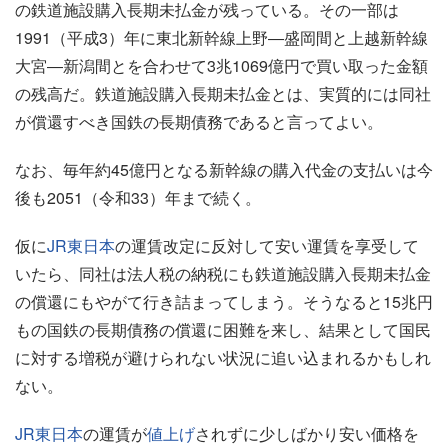
の鉄道施設購入長期未払金が残っている。その一部は
1991（平成3）年に東北新幹線上野―盛岡間と上越新幹線
大宮―新潟間とを合わせて3兆1069億円で買い取った金額
の残高だ。鉄道施設購入長期未払金とは、実質的には同社
が償還すべき国鉄の長期債務であると言ってよい。
なお、毎年約45億円となる新幹線の購入代金の支払いは今
後も2051（令和33）年まで続く。
仮に
JR東日本
の運賃改定に反対して安い運賃を享受して
いたら、同社は法人税の納税にも鉄道施設購入長期未払金
の償還にもやがて行き詰まってしまう。そうなると15兆円
もの国鉄の長期債務の償還に困難を来し、結果として国民
に対する増税が避けられない状況に追い込まれるかもしれ
ない。
JR東日本
の運賃が
値上げ
されずに少しばかり安い価格を