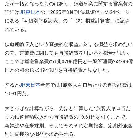
だが一括となったものはあり、鉄道事業に関する営業費の
詳細は
JR東日本
の「2025年3月期 決算短信」の24ページ
にある「4.個別財務諸表」の「（2）損益計算書」に記さ
れている。
鉄道運輸収入という直接的な収益に対する損益を求めたい
ので、営業費に関しても直接経費を用いると都合がよい。
ここでは運送営業費の1兆0795億円と一般管理費の2399億
円との和の1兆3194億円を直接経費と見なした。
すると
JR東日本
全体では1旅客人キロ当たりの直接経費は
10.61円だ。
大ざっぱな計算ながら、先ほど計算した1旅客人キロ当た
りの鉄道運輸収入から直接経費の10.61円を引くことで、
新幹線や在来線別、そしてそれぞれ定期旅客、定期外旅客
別に直接的な損益が求められる。