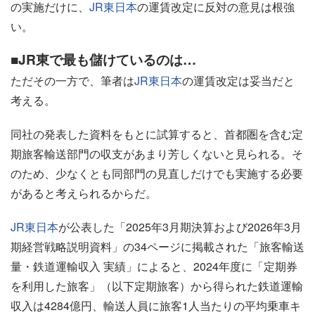
の実施だけに、
JR東日本
の運賃改定に反対の意見は根強
い。
■JR東で最も儲けているのは…
ただその一方で、筆者は
JR東日本
の運賃改定は妥当だと
考える。
同社の発表した資料をもとに試算すると、首都圏を含む定
期旅客輸送部門の収支があまり芳しくないと見られる。そ
のため、少なくとも同部門の見直しだけでも実施する必要
があると考えられるからだ。
JR東日本
が公表した「2025年3月期決算および2026年3月
期経営戦略説明資料」の34ページに掲載された「旅客輸送
量・鉄道運輸収入 実績」によると、2024年度に「定期券
を利用した旅客」（以下定期旅客）から得られた鉄道運輸
収入は4284億円、輸送人員に旅客1人当たりの平均乗車キ