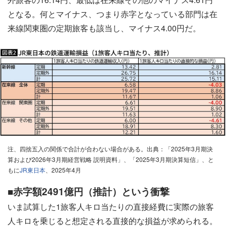
となる。何とマイナス、つまり赤字となっている部門は在
来線関東圏の定期旅客も該当し、マイナス4.00円だ。
注、四捨五入の関係で合計が合わない場合がある。出典：「2025年3月期決
算および2026年3月期経営戦略 説明資料」、「2025年3月期決算短信」、と
もに
JR東日本
、2025年4月
■赤字額2491億円（推計）という衝撃
いま試算した1旅客人キロ当たりの直接経費に実際の旅客
人キロを乗じると想定される直接的な損益が求められる。