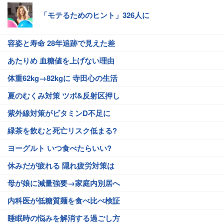
「モテるためのヒント」326人に
容姿と寿命 28年追跡で見えた差
あたりめ 血糖値を上げない理由
体重62kg→82kgに 寺田心の生活
夏のむくみ対策 ツボ&反射区押し
紫外線対策がビタミンD不足に
緑茶を飲むと死亡リスク低まる?
ヨーグルト いつ食べたらいい?
休みだが疲れる 隠れ疲労対策は
母が娘に減量強要→家庭内別居へ
内科医が低糖質麺を食べ比べ検証
睡眠時の悩みを解消する過ごし方