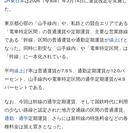
JR東日本
は2026（令和8）年3月14日に運賃改定を実施し
た。
東京都心部の「山手線内」や、私鉄との競合エリアである
「電車特定区間」の普通運賃や定期運賃、主要な営業路線
である「幹線」区間の普通運賃や通勤定期運賃が
値上げ
と
なった。同時に割安な「山手線内」や「電車特定区間」は
「幹線」に一本化されている。
平均
値上げ
率は普通運賃が7.8％、通勤定期運賃が12.0パ
ーセント。山手線内や電車特定区間の通学定期運賃が4.9
パーセントである。
なお、今回は幹線の通学定期運賃、そして国鉄時代に利用
の少ない路線と認定された地方交通線の区間の普通運賃、
通勤・通学
定期運賃、さらには新幹線の特急料金などの各
種料金は据え置きとなった。