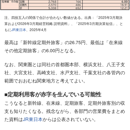
注、四捨五入の関係で合計が合わない数値がある。出典：「2025年3月期決
算および2026年3月期経営戦略 説明資料」、「2025年3月期決算短信」、と
もに
JR東日本
、2025年4月
最高は「新幹線定期外旅客」の26.75円、最低は「在来線
その他定期旅客」の6.00円となる。
なお、関東圏とは同社の首都圏本部、横浜支社、八王子支
社、大宮支社、高崎支社、水戸支社、千葉支社の各管内の
範囲でおおむね関東地方と考えてよい。
■定期利用客が赤字を生んでいる可能性
こうなると新幹線、在来線、定期旅客、定期外旅客別の収
支も知りたくなる。残念ながら、各部門の営業費をまとめ
た資料は
JR東日本
からは公表されていない。