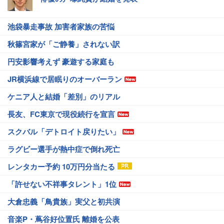
池袋暴走事故 加害者家族の苦悩
秋篠宮家が「ご静養」されない訳
円安影響考えず 豪遊する家庭も
JR横浜線で居眠りのオーバーラン
ケニア人と結婚「差別」のリアル
長友、FC東京で現役続行を宣言
スクバル「デトロイト戻りたい」
ラグビー選手が熱中症で倒れ死亡
レンタカー予約 10万円分当たる
「許せない不祥事タレント」1位
大倉忠義「鳥貴族」実父と初共演
音楽P・蔦谷好位置氏 離婚を公表