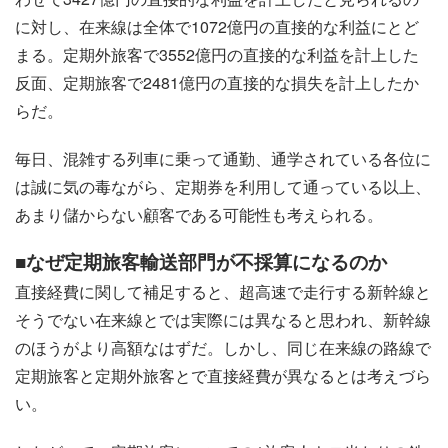
に対し、在来線は全体で1072億円の直接的な利益にとど
まる。定期外旅客で3552億円の直接的な利益を計上した
反面、定期旅客で2481億円の直接的な損失を計上したか
らだ。
毎日、混雑する列車に乗って通勤、通学されている各位に
は誠に気の毒ながら、定期券を利用して通っている以上、
あまり儲からない顧客である可能性も考えられる。
■なぜ定期旅客輸送部門が不採算になるのか
直接経費に関して補足すると、超高速で走行する新幹線と
そうでない在来線とでは実際には異なると思われ、新幹線
のほうがより高額なはずだ。しかし、同じ在来線の路線で
定期旅客と定期外旅客とで直接経費が異なるとは考えづら
い。