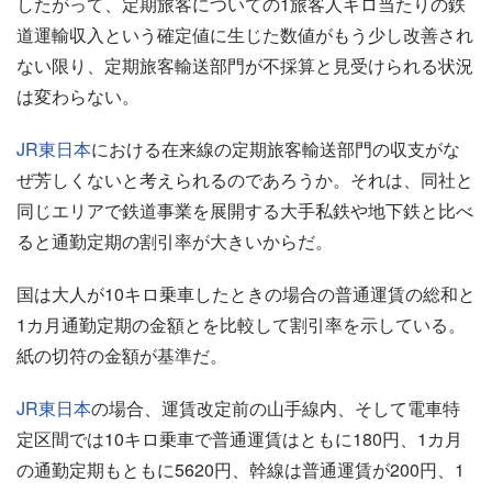
したがって、定期旅客についての1旅客人キロ当たりの鉄
道運輸収入という確定値に生じた数値がもう少し改善され
ない限り、定期旅客輸送部門が不採算と見受けられる状況
は変わらない。
JR東日本
における在来線の定期旅客輸送部門の収支がな
ぜ芳しくないと考えられるのであろうか。それは、同社と
同じエリアで鉄道事業を展開する大手私鉄や地下鉄と比べ
ると通勤定期の割引率が大きいからだ。
国は大人が10キロ乗車したときの場合の普通運賃の総和と
1カ月通勤定期の金額とを比較して割引率を示している。
紙の切符の金額が基準だ。
JR東日本
の場合、運賃改定前の山手線内、そして電車特
定区間では10キロ乗車で普通運賃はともに180円、1カ月
の通勤定期もともに5620円、幹線は普通運賃が200円、1