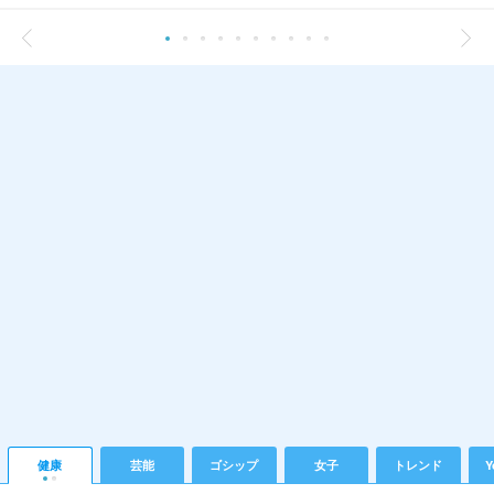
健康
芸能
ゴシップ
女子
トレンド
Y