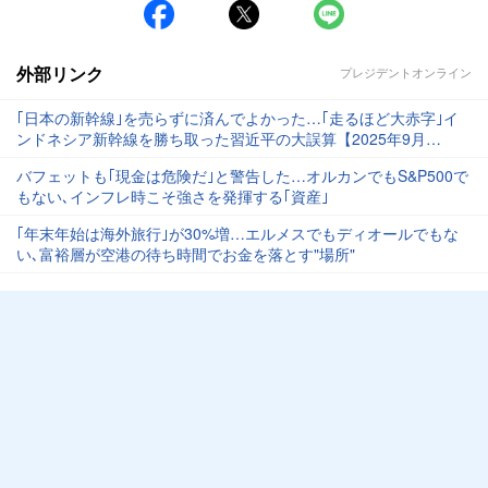
外部リンク
プレジデントオンライン
｢日本の新幹線｣を売らずに済んでよかった…｢走るほど大赤字｣イ
ンドネシア新幹線を勝ち取った習近平の大誤算【2025年9月
BEST】
バフェットも｢現金は危険だ｣と警告した…オルカンでもS&P500で
もない､インフレ時こそ強さを発揮する｢資産｣
｢年末年始は海外旅行｣が30%増…エルメスでもディオールでもな
い､富裕層が空港の待ち時間でお金を落とす"場所"