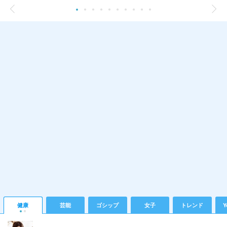
健康
芸能
ゴシップ
女子
トレンド
Y