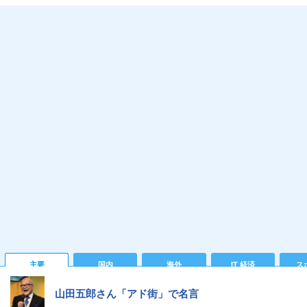
主要
国内
海外
IT 経済
ス
山田五郎さん「アド街」で名言