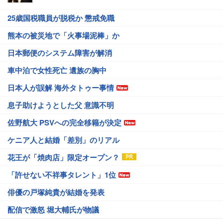
25歳国税職員が脱税か 懲戒免職
熊本の被災地で「火事場泥棒」か
日本郵便のシステム障害が解消
車中泊で女性死亡 遺族の胸中
日本人が誤解 海外タトゥー事情
息子助けようとした父 意識不明
佐野航大 PSVへの完全移籍が決定
ケニア人と結婚「差別」のリアル
花王が「焼肉店」限定オープン？
「許せない不祥事タレント」1位
俳優の戸塚純貴が結婚を発表
配信で激怒 堀大輔氏が物議