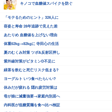
キノコで血糖値スパイクを防ぐ
「モテるためのヒント」326人に
容姿と寿命 28年追跡で見えた差
あたりめ 血糖値を上げない理由
体重62kg→82kgに 寺田心の生活
夏のむくみ対策 ツボ&反射区押し
紫外線対策がビタミンD不足に
緑茶を飲むと死亡リスク低まる?
ヨーグルト いつ食べたらいい?
休みだが疲れる 隠れ疲労対策は
母が娘に減量強要→家庭内別居へ
内科医が低糖質麺を食べ比べ検証