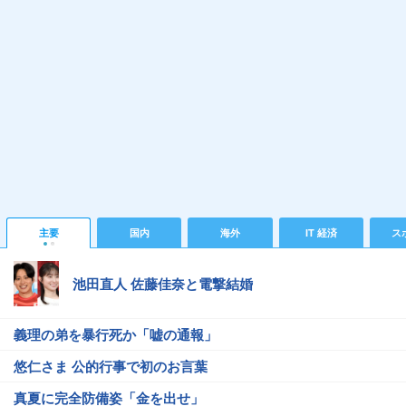
主要
国内
海外
IT 経済
ス
池田直人 佐藤佳奈と電撃結婚
義理の弟を暴行死か「嘘の通報」
悠仁さま 公的行事で初のお言葉
真夏に完全防備姿「金を出せ」