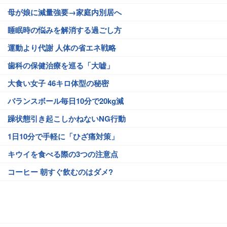
母が娘に減量強要→家庭内別居へ
睡眠時の悩みを解消する過ごし方
運動より代謝 人体の省エネ戦略
歯科の保健治療を巡る「大嘘」
大食い女子 46キロ体型の秘密
バランスボール毎日10分で20kg減
躁状態引き起こしかねないNG行動
1日10分で手軽に「ひざ痛対策」
キウイを食べる際の3つの注意点
コーヒー 朝すぐ飲むのはダメ?