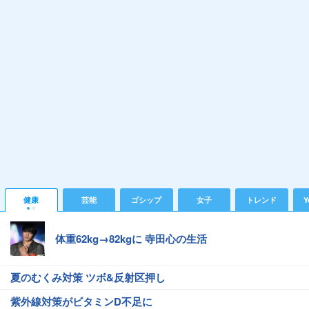
健康
芸能
ゴシップ
女子
トレンド
Y
体重62kg→82kgに 寺田心の生活
夏のむくみ対策 ツボ&反射区押し
紫外線対策がビタミンD不足に