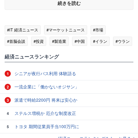
続きを読む
#IT 経済ニュース
#マーケットニュース
#市場
#首脳会談
#投資
#製造業
#中国
#イラン
#ウラン
経済ニュースランキング
シニアが夜行バス利用 体験語る
1
一流企業に「働かないオジサン」
2
派遣で時給2200円 将来は安心か
3
ステルス増税か 厄介な制度改正
4
トヨタ 期間従業員手当100万円に
5