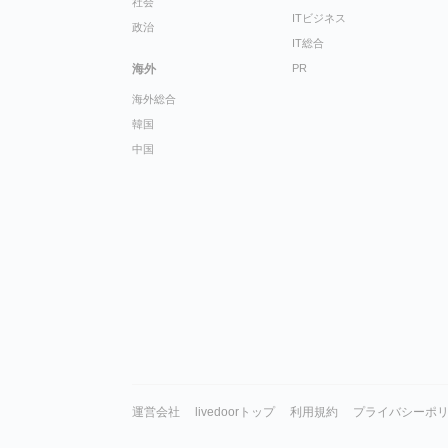
社会
ITビジネス
政治
IT総合
海外
PR
海外総合
韓国
中国
運営会社
livedoorトップ
利用規約
プライバシーポ