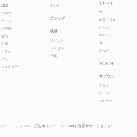
トレンド
MLB
テレビ
本
ゴルフ
ゴシップ
教育・仕事
テニス
からだ
格闘技
映画
マネー
競馬
レビュー
車
相撲
プレゼント
グルメ
バスケ
特集
バレー
YouTube
フィギュア
サブカル
アニメ
ゲーム
コミック
リシー
コンテンツ・広告ポリシー
livedoorお客様サポートセンター