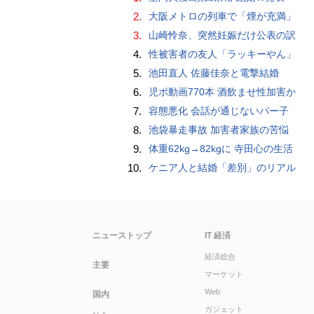
2.
大阪メトロの列車で「煙が充満」
3.
山崎怜奈、突然妊娠だけ公表の訳
4.
性被害者の友人「ラッキーやん」
5.
池田直人 佐藤佳奈と電撃結婚
6.
児ポ動画770本 酒飲ませ性加害か
7.
容態悪化 会話が通じないパー子
8.
池袋暴走事故 加害者家族の苦悩
9.
体重62kg→82kgに 寺田心の生活
10.
ケニア人と結婚「差別」のリアル
ニューストップ
IT 経済
経済総合
主要
マーケット
Web
国内
ガジェット