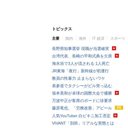
トピックス
主要
国内
海外
IT 経済
スポーツ
長野県知事選挙 現職が当選確実
台湾代表、長崎の平和式典を欠席
海水浴で3人が流される 1人死亡
JR東海「夜行」新幹線が初運行
教員の性暴力 止まらないワケ
表参道でタクシーがビル突っ込む
張本美和が卓球の国際大会で優勝
万波中正が客席のボードに珍要求
藤原竜也、「労務改善」アピール
人気YouTuber 白ビキニ加工否定
VIVANT「別班」リアルな実態とは