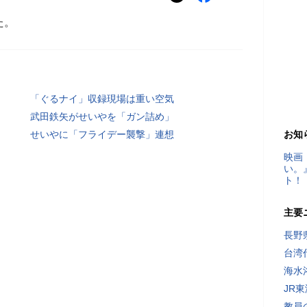
た。
「ぐるナイ」収録現場は重い空気
武田鉄矢がせいやを「ガン詰め」
せいやに「フライデー襲撃」連想
お知
映画
い。
ト！
主要
長野
台湾
海水
JR
教員