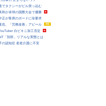
道でタクシーがビル突っ込む
美和が卓球の国際大会で優勝
中正が客席のボードに珍要求
竜也、「労務改善」アピール
ouTuber 白ビキニ加工否定
VANT「別班」リアルな実態とは
子の認知症 老老介護に不安