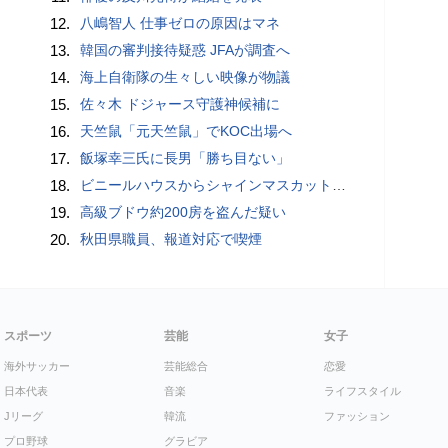
12.
八嶋智人 仕事ゼロの原因はマネ
13.
韓国の審判接待疑惑 JFAが調査へ
14.
海上自衛隊の生々しい映像が物議
15.
佐々木 ドジャース守護神候補に
16.
天竺鼠「元天竺鼠」でKOC出場へ
17.
飯塚幸三氏に長男「勝ち目ない」
18.
ビニールハウスからシャインマスカット約200房を盗んだ疑い ネットで販売か 無職の男（42）逮捕 岡山県警
19.
高級ブドウ約200房を盗んだ疑い
20.
秋田県職員、報道対応で喫煙
スポーツ
芸能
女子
海外サッカー
芸能総合
恋愛
日本代表
音楽
ライフスタイル
Jリーグ
韓流
ファッション
プロ野球
グラビア