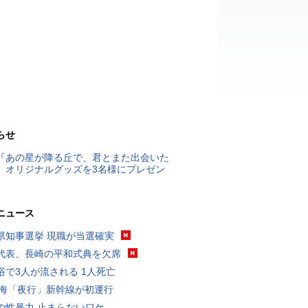
らせ
『あの星が降る丘で、君とまた出会いた
』オリジナルグッズを3名様にプレゼン
ニュース
県知事選挙 現職が当選確実
代表、長崎の平和式典を欠席
浴で3人が流される 1人死亡
東海「夜行」新幹線が初運行
の性暴力 止まらないワケ