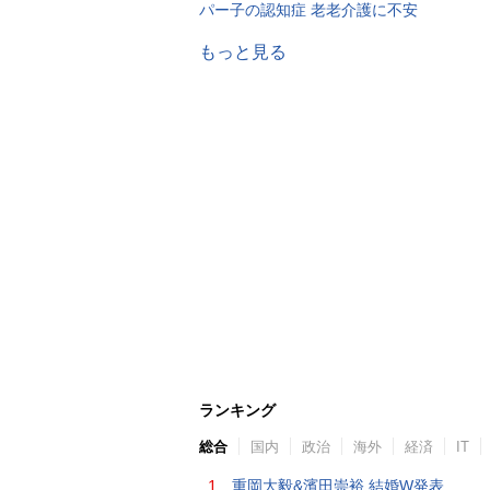
パー子の認知症 老老介護に不安
もっと見る
ランキング
総合
国内
政治
海外
経済
IT
1.
重岡大毅&濱田崇裕 結婚W発表