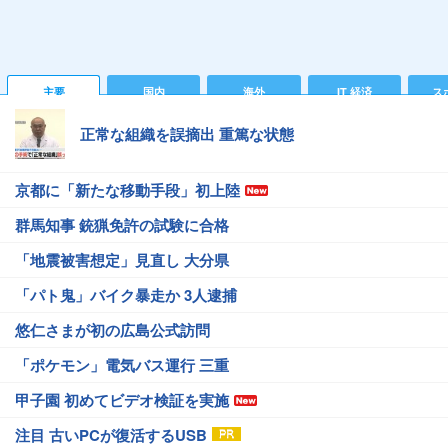
主要
国内
海外
IT 経済
ス
正常な組織を誤摘出 重篤な状態
京都に「新たな移動手段」初上陸
群馬知事 銃猟免許の試験に合格
「地震被害想定」見直し 大分県
「パト鬼」バイク暴走か 3人逮捕
悠仁さまが初の広島公式訪問
「ポケモン」電気バス運行 三重
甲子園 初めてビデオ検証を実施
注目 古いPCが復活するUSB