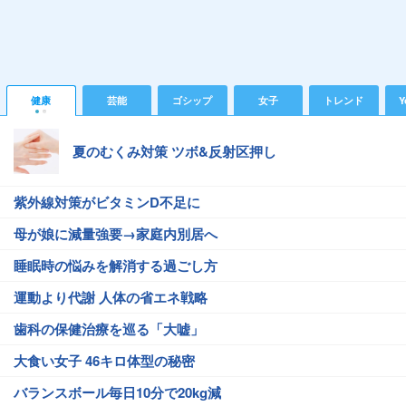
健康
芸能
ゴシップ
女子
トレンド
Y
夏のむくみ対策 ツボ&反射区押し
紫外線対策がビタミンD不足に
母が娘に減量強要→家庭内別居へ
睡眠時の悩みを解消する過ごし方
運動より代謝 人体の省エネ戦略
歯科の保健治療を巡る「大嘘」
大食い女子 46キロ体型の秘密
バランスボール毎日10分で20kg減