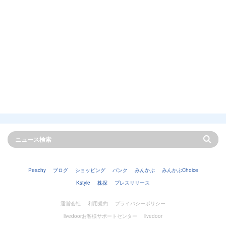
Peachy
ブログ
ショッピング
バンク
みんかぶ
みんかぶChoice
Kstyle
株探
プレスリリース
運営会社
利用規約
プライバシーポリシー
livedoorお客様サポートセンター
livedoor