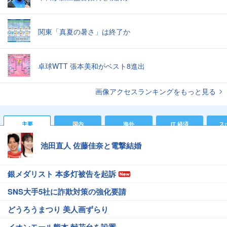
関東「真夏の暑さ」は終了か
卓球WTT 張本美和がベスト8進出
画像アクセスランキングをもっと見る
主要
国内
海外
IT 経済
ス
池田直人 佐藤佳奈と電撃結婚
銀メダリスト 本多灯被告を起訴
SNS大手5社に詐欺対策の強化要請
どうろうまつり 美人画ずらり