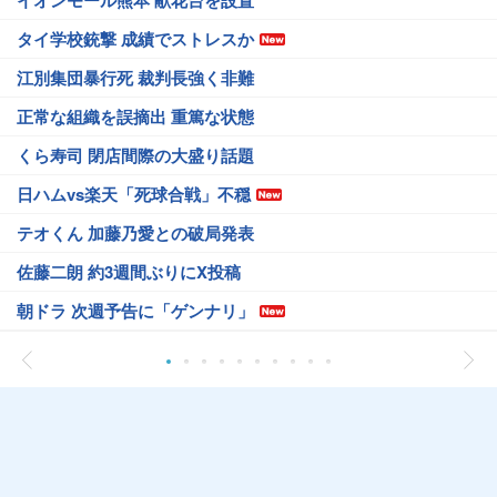
イオンモール熊本 献花台を設置
タイ学校銃撃 成績でストレスか
江別集団暴行死 裁判長強く非難
正常な組織を誤摘出 重篤な状態
くら寿司 閉店間際の大盛り話題
日ハムvs楽天「死球合戦」不穏
テオくん 加藤乃愛との破局発表
佐藤二朗 約3週間ぶりにX投稿
朝ドラ 次週予告に「ゲンナリ」