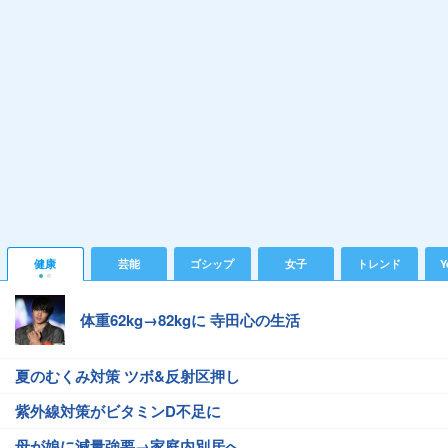
健康
芸能
ゴシップ
女子
トレンド
Y
体重62kg→82kgに 寺田心の生活
夏のむくみ対策 ツボ&反射区押し
紫外線対策がビタミンD不足に
母が娘に減量強要→家庭内別居へ