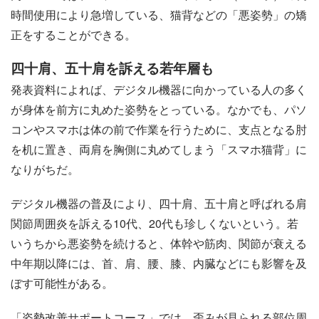
時間使用により急増している、猫背などの「悪姿勢」の矯
正をすることができる。
四十肩、五十肩を訴える若年層も
発表資料によれば、デジタル機器に向かっている人の多く
が身体を前方に丸めた姿勢をとっている。なかでも、パソ
コンやスマホは体の前で作業を行うために、支点となる肘
を机に置き、両肩を胸側に丸めてしまう「スマホ猫背」に
なりがちだ。
デジタル機器の普及により、四十肩、五十肩と呼ばれる肩
関節周囲炎を訴える10代、20代も珍しくないという。若
いうちから悪姿勢を続けると、体幹や筋肉、関節が衰える
中年期以降には、首、肩、腰、膝、内臓などにも影響を及
ぼす可能性がある。
「姿勢改善サポートコース」では、歪みが見られる部位周