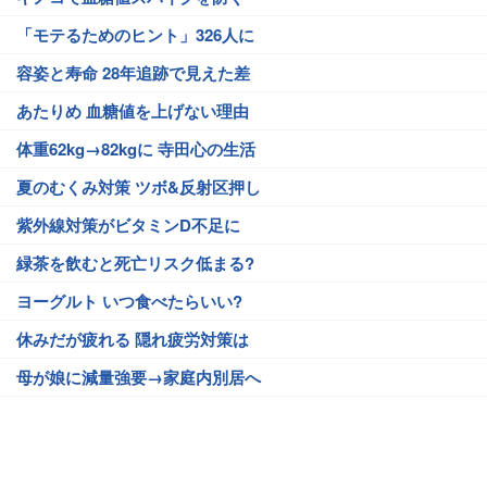
「モテるためのヒント」326人に
容姿と寿命 28年追跡で見えた差
あたりめ 血糖値を上げない理由
体重62kg→82kgに 寺田心の生活
夏のむくみ対策 ツボ&反射区押し
紫外線対策がビタミンD不足に
緑茶を飲むと死亡リスク低まる?
ヨーグルト いつ食べたらいい?
休みだが疲れる 隠れ疲労対策は
母が娘に減量強要→家庭内別居へ