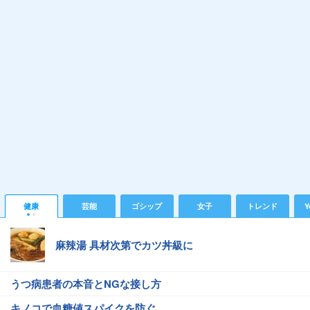
健康
芸能
ゴシップ
女子
トレンド
Y
麻辣湯 具材次第でカツ丼級に
うつ病患者の本音とNGな接し方
キノコで血糖値スパイクを防ぐ