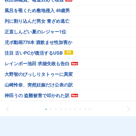
風呂を覗くため敷地侵入 49歳男
列に割り込んだ男女 青ざめ逃亡
正直しんどい夏のレジャー1位
児ポ動画770本 酒飲ませ性加害か
注目 古いPCが復活するUSB
レインボー池田 求婚失敗も告白
大野智のびっしりタトゥーに異変
山崎怜奈、突然妊娠だけ公表の訳
神田うの 盗難被害で叩かれた訳