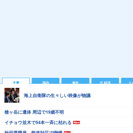
主要
国内
海外
IT 経済
ス
海上自衛隊の生々しい映像が物議
槍ヶ岳に遺体 周辺で19歳不明
イチョウ並木で54本一斉に枯れる
秋田県職員、報道対応で喫煙