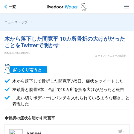
一覧
>
ニューストップ
木から落下した間寛平 10カ所骨折の大けがだった
ことをTwitterで明かす
2017年05月05日20時10分
by ライブドアニュース編集部
ざっくり言うと
木から落下して骨折した間寛平が5日、症状をツイートした
左鎖骨と肋骨9本、合計で10カ所を折る大けがだったと報告
「思い切りボディーにパンチを入れられているような痛さ」と
表現した
◆骨折の症状を明かす間寛平
kanpei