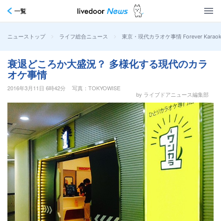
一覧
>
>
東京・現代カラオケ事情 Forever Karaoke,
ニューストップ
ライフ総合ニュース
衰退どころか大盛況？ 多様化する現代のカラ
オケ事情
2016年3月11日 6時42分
写真：TOKYOWISE
by ライブドアニュース編集部