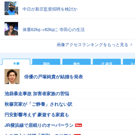
中日が新庄監督招聘を検討か
体重62kg→82kgに 寺田心の生活
画像アクセスランキングをもっと見る
主要
国内
海外
IT 経済
ス
俳優の戸塚純貴が結婚を発表
池袋暴走事故 加害者家族の苦悩
秋篠宮家が「ご静養」されない訳
円安影響考えず 豪遊する家庭も
JR横浜線で居眠りのオーバーラン