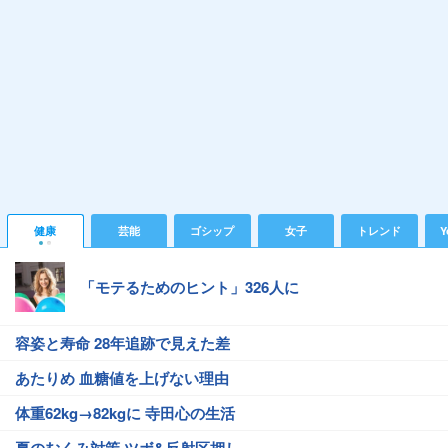
健康
芸能
ゴシップ
女子
トレンド
Y
「モテるためのヒント」326人に
容姿と寿命 28年追跡で見えた差
あたりめ 血糖値を上げない理由
体重62kg→82kgに 寺田心の生活