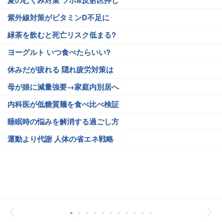
夏のむくみ対策 ツボ&反射区押し
紫外線対策がビタミンD不足に
緑茶を飲むと死亡リスク低まる?
ヨーグルト いつ食べたらいい?
休みだが疲れる 隠れ疲労対策は
母が娘に減量強要→家庭内別居へ
内科医が低糖質麺を食べ比べ検証
睡眠時の悩みを解消する過ごし方
運動より代謝 人体の省エネ戦略