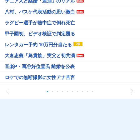
ケニア人と結婚「差別」のリアル
八村、バスケ代表活動の思い激白
ラグビー選手が熱中症で倒れ死亡
甲子園初、ビデオ検証で判定覆る
レンタカー予約 10万円分当たる
大倉忠義「鳥貴族」実父と初共演
音楽P・蔦谷好位置氏 離婚を公表
ロケでの無断撮影に女性アナ苦言