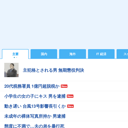
主要
国内
海外
IT 経済
ス
主犯格とされる男 無期懲役判決
20代税務署員 1億円超脱税か
小学生の女の子にキス 男を逮捕
動き遅い 台風13号影響長引くか
未成年の裸体写真所持か 男逮捕
態度に不満で…夫の弟を暴行死