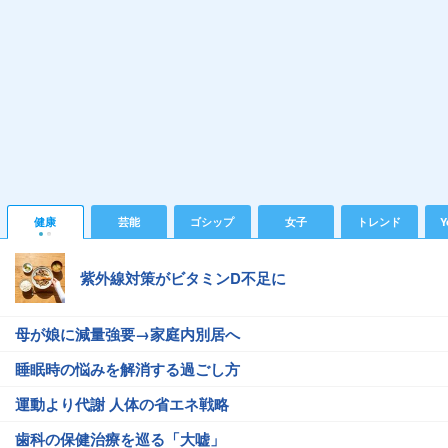
健康
芸能
ゴシップ
女子
トレンド
Y
紫外線対策がビタミンD不足に
母が娘に減量強要→家庭内別居へ
睡眠時の悩みを解消する過ごし方
運動より代謝 人体の省エネ戦略
歯科の保健治療を巡る「大嘘」