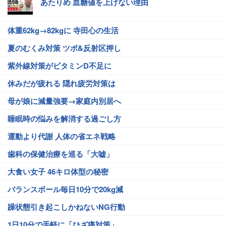
あたりめ 血糖値を上げない理由
体重62kg→82kgに 寺田心の生活
夏のむくみ対策 ツボ&反射区押し
紫外線対策がビタミンD不足に
休みだが疲れる 隠れ疲労対策は
母が娘に減量強要→家庭内別居へ
睡眠時の悩みを解消する過ごし方
運動より代謝 人体の省エネ戦略
歯科の保健治療を巡る「大嘘」
大食い女子 46キロ体型の秘密
バランスボール毎日10分で20kg減
躁状態引き起こしかねないNG行動
1日10分で手軽に「ひざ痛対策」