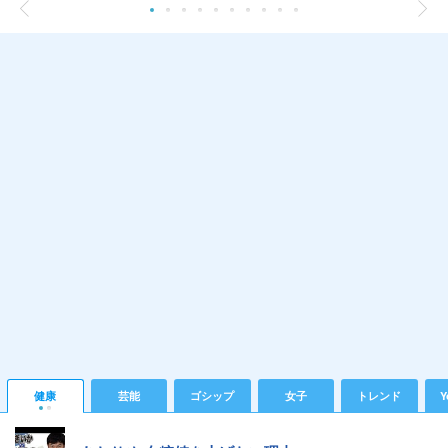
健康
芸能
ゴシップ
女子
トレンド
Y