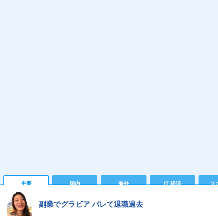
主要
国内
海外
IT 経済
ス
副業でグラビア バレて退職過去