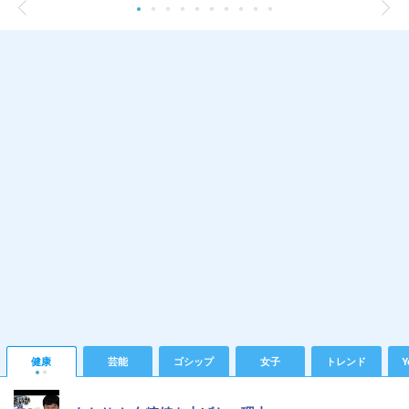
健康
芸能
ゴシップ
女子
トレンド
Y