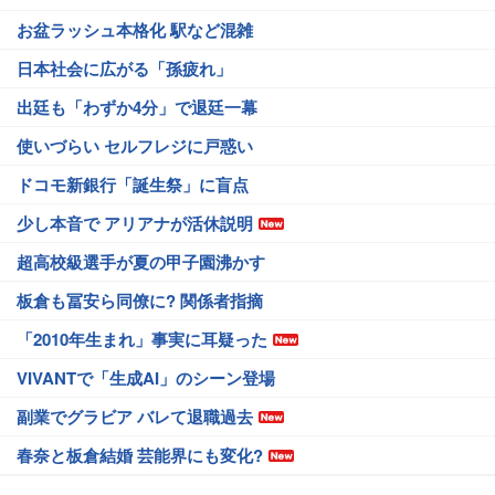
お盆ラッシュ本格化 駅など混雑
日本社会に広がる「孫疲れ」
出廷も「わずか4分」で退廷一幕
使いづらい セルフレジに戸惑い
ドコモ新銀行「誕生祭」に盲点
少し本音で アリアナが活休説明
超高校級選手が夏の甲子園沸かす
板倉も冨安ら同僚に? 関係者指摘
「2010年生まれ」事実に耳疑った
VIVANTで「生成AI」のシーン登場
副業でグラビア バレて退職過去
春奈と板倉結婚 芸能界にも変化?