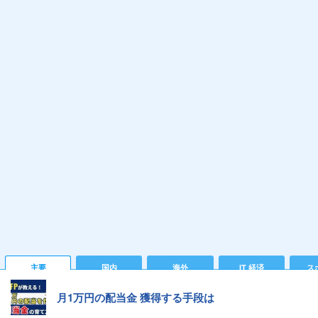
主要
国内
海外
IT 経済
ス
月1万円の配当金 獲得する手段は