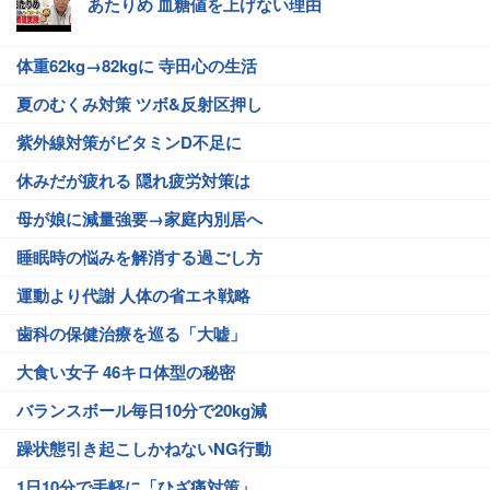
あたりめ 血糖値を上げない理由
体重62kg→82kgに 寺田心の生活
夏のむくみ対策 ツボ&反射区押し
紫外線対策がビタミンD不足に
休みだが疲れる 隠れ疲労対策は
母が娘に減量強要→家庭内別居へ
睡眠時の悩みを解消する過ごし方
運動より代謝 人体の省エネ戦略
歯科の保健治療を巡る「大嘘」
大食い女子 46キロ体型の秘密
バランスボール毎日10分で20kg減
躁状態引き起こしかねないNG行動
1日10分で手軽に「ひざ痛対策」