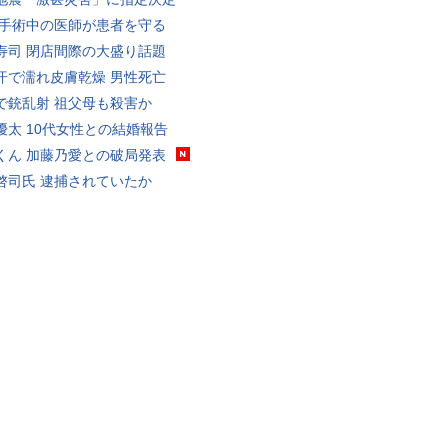
 手術中の医師が患者を守る
寿司 閉店間際の大盛り話題
汗で濡れ皮膚乾燥 男性死亡
で銃乱射 祖父母も殺害か
優太 10代女性との結婚報告
くん 加藤乃愛との破局発表
啓司氏 逮捕されていたか