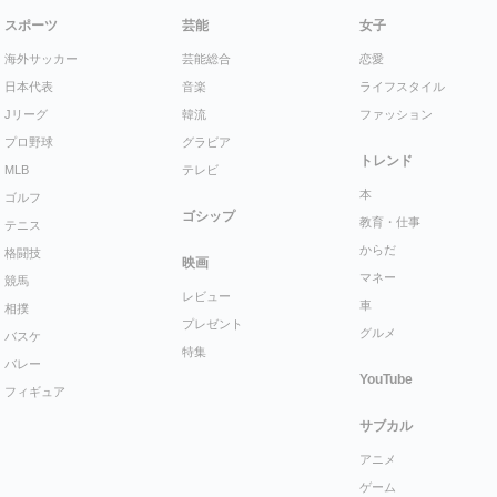
スポーツ
芸能
女子
海外サッカー
芸能総合
恋愛
日本代表
音楽
ライフスタイル
Jリーグ
韓流
ファッション
プロ野球
グラビア
トレンド
MLB
テレビ
本
ゴルフ
ゴシップ
教育・仕事
テニス
からだ
格闘技
映画
マネー
競馬
レビュー
車
相撲
プレゼント
グルメ
バスケ
特集
バレー
YouTube
フィギュア
サブカル
アニメ
ゲーム