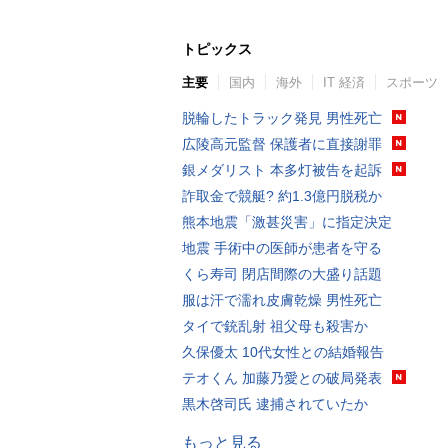
トピックス
主要
国内
海外
IT 経済
スポーツ
脱輪したトラック発見 男性死亡
広陵高元監督 保護者に直接謝罪
銀メダリスト 本多灯被告を起訴
詐取金で競艇? 約1.3億円脱税か
熊本地震「激甚災害」に指定決定
地震 手術中の医師が患者を守る
くら寿司 閉店間際の大盛り話題
服は汗で濡れ皮膚乾燥 男性死亡
タイで銃乱射 祖父母も殺害か
久保優太 10代女性との結婚報告
テオくん 加藤乃愛との破局発表
黒木啓司氏 逮捕されていたか
もっと見る