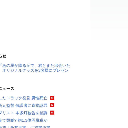
らせ
『あの星が降る丘で、君とまた出会いた
』オリジナルグッズを3名様にプレゼン
ニュース
したトラック発見 男性死亡
高元監督 保護者に直接謝罪
ダリスト 本多灯被告を起訴
金で競艇? 約1.3億円脱税か
地震「激甚災害」に指定決定