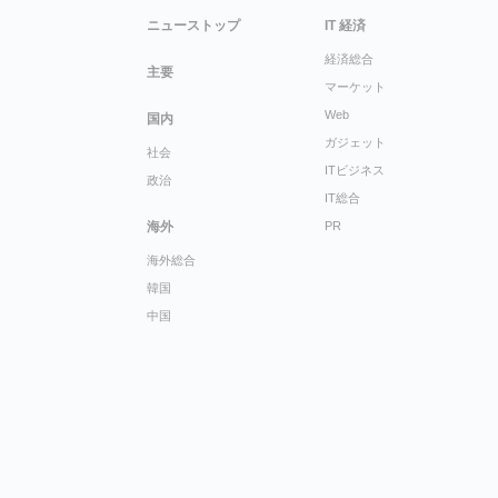
ニューストップ
IT 経済
経済総合
主要
マーケット
Web
国内
ガジェット
社会
ITビジネス
政治
IT総合
海外
PR
海外総合
韓国
中国