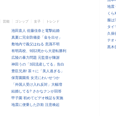
地震
くら
服は
芸能
ゴシップ
女子
トレンド
タイ
池田直人 佐藤佳奈と電撃結婚
久保
真夏に完全防備姿「金を出せ」
テオ
敷地内で義父はねる 意識不明
黒木
有明高校、9回2死から大逆転勝利
広陵の暴力問題 元監督が陳謝
神田うの「3回流産してる」告白
豊臣兄弟! 茶々に「美人過ぎる」
保育園園長 女児にわいせつか
「外国人受け入れ反対」大幅増
結婚してる? さかなクンが回答
甲子園 初めてビデオ検証を実施
地震に便乗した詐欺 注意喚起