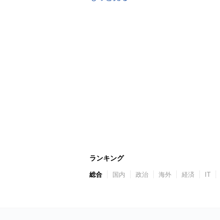
ランキング
総合
国内
政治
海外
経済
IT