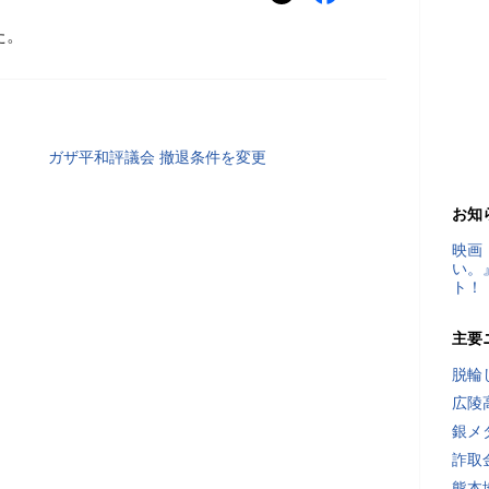
た。
ガザ平和評議会 撤退条件を変更
お知
映画
い。
ト！
主要
脱輪
広陵
銀メ
詐取
熊本