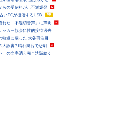
からの受信料が…不満爆発
 古いPCが復活するUSB
流れた「不適切音声」に声明
サッカー協会に性的接待過去
の軌道に戻った 大谷再注目
の大誤審? 晴れ舞台で悲劇
パ」の文字消え完全沈黙続く