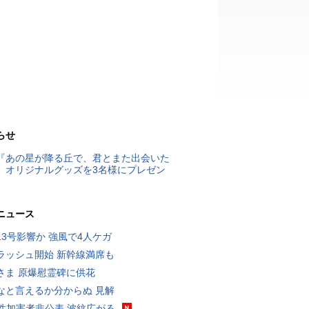
らせ
『あの星が降る丘で、君とまた出会いた
』オリジナルグッズを3名様にプレゼン
ニュース
13号影響か 強風で4人ケガ
ラッシュ開始 新幹線満席も
さま 原爆慰霊碑に供花
なと言えるか分からぬ 見解
K性加害者非公表 波紋広がる