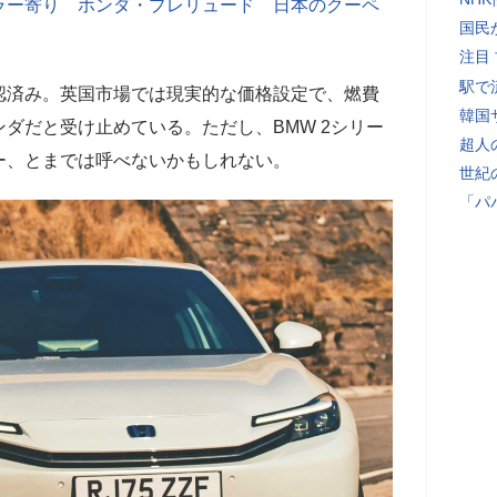
ラー寄り ホンダ・プレリュード 日本のクーペ
国民
注目
駅で
認済み。英国市場では現実的な価格設定で、燃費
韓国
ダだと受け止めている。ただし、BMW 2シリー
超人
ー、とまでは呼べないかもしれない。
世紀
「パ