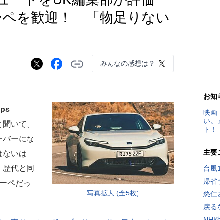
ーペを歓迎！ 「物足りない
みんなの感想は？
お知
ps
映画
い。
と聞いて、
ト！
ーバーにな
主要
はないは
。歴代と同
台風
帰省
クーペだっ
写真拡大 (全5枚)
悠仁
戻る
NH