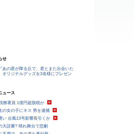
らせ
『あの星が降る丘で、君とまた出会いた
』オリジナルグッズを3名様にプレゼン
ニュース
代税務署員 1億円超脱税か
生の女の子にキス 男を逮捕
遅い 台風13号影響長引くか
の大誤審? 晴れ舞台で悲劇
に不満で…夫の弟を暴行死