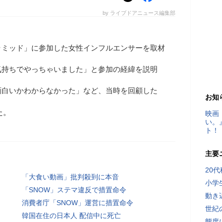
by ライブドアニュース編集部
ラミッド」に参加した女性インフルエンサーを取材
気持ちでやっちゃいました」と参加の経緯を説明
面白いかわからなかった」など、当時を回顧した
お知
た。
映画
い。
ト！
主要
20
「大食い動画」批判殺到に本音
小学
「SNOW」ステマ違反で措置命令
動き
消費者庁「SNOW」運営に措置命令
世紀
韓国在住の日本人 配信中に死亡
態度