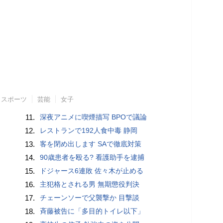
スポーツ
芸能
女子
11.
深夜アニメに喫煙描写 BPOで議論
12.
レストランで192人食中毒 静岡
13.
客を閉め出します SAで徹底対策
14.
90歳患者を殴る? 看護助手を逮捕
15.
ドジャース6連敗 佐々木が止める
16.
主犯格とされる男 無期懲役判決
17.
チェーンソーで父襲撃か 目撃談
18.
斉藤被告に「多目的トイレ以下」