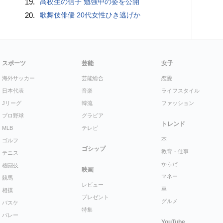
19.
高校生の信子 勉強中の姿を公開
20.
歌舞伎俳優 20代女性ひき逃げか
スポーツ
芸能
女子
海外サッカー
芸能総合
恋愛
日本代表
音楽
ライフスタイル
Jリーグ
韓流
ファッション
プロ野球
グラビア
トレンド
MLB
テレビ
本
ゴルフ
ゴシップ
教育・仕事
テニス
からだ
格闘技
映画
マネー
競馬
レビュー
車
相撲
プレゼント
グルメ
バスケ
特集
バレー
YouTube