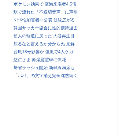
ポケモン効果で 空港来場者4.5倍
駅で流れた「不適切音声」に声明
NHK性加害者非公表 波紋広がる
韓国サッカー協会に性的接待過去
超人の軌道に戻った 大谷再注目
戻るなと言えるか分からぬ 見解
台風13号影響か 強風で4人ケガ
悠仁さま 原爆慰霊碑に供花
帰省ラッシュ開始 新幹線満席も
「パパ」の文字消え完全沈黙続く