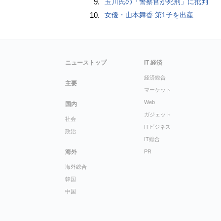
9.
玉川氏の「警察官が死刑」に批判
10.
女優・山本舞香 第1子を出産
ニューストップ
IT 経済
経済総合
主要
マーケット
Web
国内
ガジェット
社会
ITビジネス
政治
IT総合
海外
PR
海外総合
韓国
中国