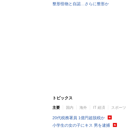
整形怪物と自認…さらに整形か
トピックス
主要
国内
海外
IT 経済
スポーツ
20代税務署員 1億円超脱税か
小学生の女の子にキス 男を逮捕