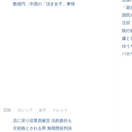
数億円…中国の「頂き女子」事情
「超
国民
注目
執行
嫌と
ゆう
バカ
芸能
ゴシップ
女子
トレンド
店に戻り従業員被災 法的責任も
主犯格とされる男 無期懲役判決