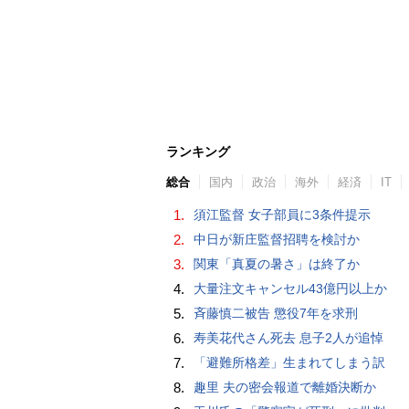
ランキング
総合
国内
政治
海外
経済
IT
1.
須江監督 女子部員に3条件提示
2.
中日が新庄監督招聘を検討か
3.
関東「真夏の暑さ」は終了か
4.
大量注文キャンセル43億円以上か
5.
斉藤慎二被告 懲役7年を求刑
6.
寿美花代さん死去 息子2人が追悼
7.
「避難所格差」生まれてしまう訳
8.
趣里 夫の密会報道で離婚決断か