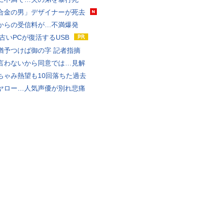
合金の男」デザイナーが死去
からの受信料が…不満爆発
 古いPCが復活するUSB
猶予つけば御の字 記者指摘
言わないから同意では…見解
ちゃみ熱望も10回落ちた過去
ヤロー…人気声優が別れ悲痛