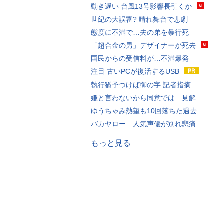
動き遅い 台風13号影響長引くか
世紀の大誤審? 晴れ舞台で悲劇
態度に不満で…夫の弟を暴行死
「超合金の男」デザイナーが死去
国民からの受信料が…不満爆発
注目 古いPCが復活するUSB
執行猶予つけば御の字 記者指摘
嫌と言わないから同意では…見解
ゆうちゃみ熱望も10回落ちた過去
バカヤロー…人気声優が別れ悲痛
もっと見る