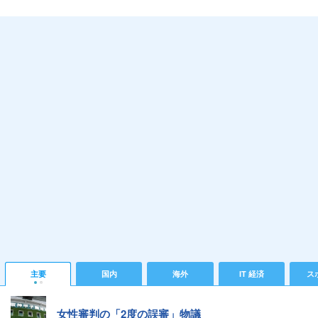
主要
国内
海外
IT 経済
ス
女性審判の「2度の誤審」物議