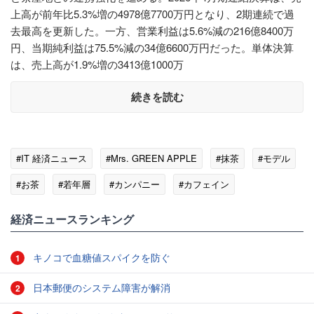
上高が前年比5.3%増の4978億7700万円となり、2期連続で過
去最高を更新した。一方、営業利益は5.6%減の216億8400万
円、当期純利益は75.5%減の34億6600万円だった。単体決算
は、売上高が1.9%増の3413億1000万
続きを読む
#IT 経済ニュース
#Mrs. GREEN APPLE
#抹茶
#モデル
#お茶
#若年層
#カンパニー
#カフェイン
経済ニュースランキング
キノコで血糖値スパイクを防ぐ
1
日本郵便のシステム障害が解消
2