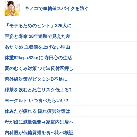
キノコで血糖値スパイクを防ぐ
「モテるためのヒント」326人に
容姿と寿命 28年追跡で見えた差
あたりめ 血糖値を上げない理由
体重62kg→82kgに 寺田心の生活
夏のむくみ対策 ツボ&反射区押し
紫外線対策がビタミンD不足に
緑茶を飲むと死亡リスク低まる?
ヨーグルト いつ食べたらいい?
休みだが疲れる 隠れ疲労対策は
母が娘に減量強要→家庭内別居へ
内科医が低糖質麺を食べ比べ検証