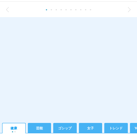
健康
芸能
ゴシップ
女子
トレンド
Y