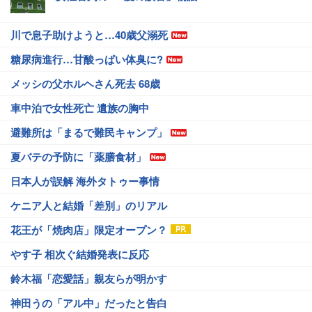
川で息子助けようと…40歳父溺死
糖尿病進行…甘酸っぱい体臭に?
メッシの父ホルヘさん死去 68歳
車中泊で女性死亡 遺族の胸中
避難所は「まるで難民キャンプ」
夏バテの予防に「薬膳食材」
日本人が誤解 海外タトゥー事情
ケニア人と結婚「差別」のリアル
花王が「焼肉店」限定オープン？
やす子 相次ぐ結婚発表に反応
鈴木福「恋愛話」親友らが明かす
神田うの「アル中」だったと告白