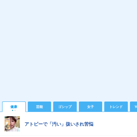
健康
芸能
ゴシップ
女子
トレンド
Y
アトピーで「汚い」扱いされ苦悩