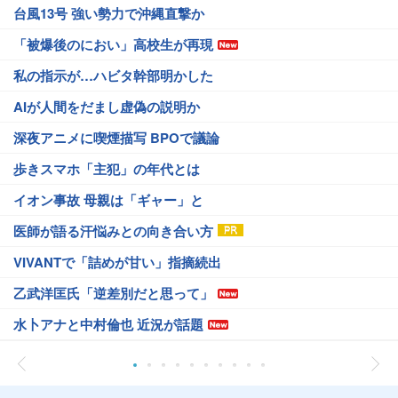
台風13号 強い勢力で沖縄直撃か
「被爆後のにおい」高校生が再現
私の指示が…ハビタ幹部明かした
AIが人間をだまし虚偽の説明か
深夜アニメに喫煙描写 BPOで議論
歩きスマホ「主犯」の年代とは
イオン事故 母親は「ギャー」と
医師が語る汗悩みとの向き合い方
VIVANTで「詰めが甘い」指摘続出
乙武洋匡氏「逆差別だと思って」
水卜アナと中村倫也 近況が話題