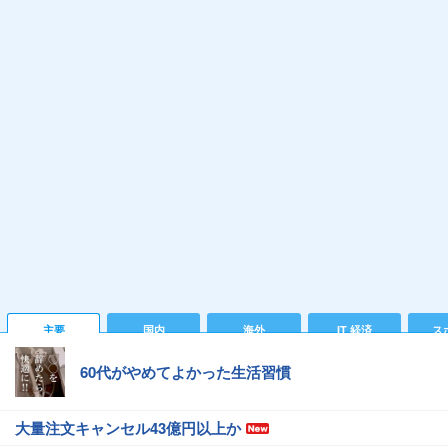
主要
国内
海外
IT 経済
ス
60代がやめてよかった生活習慣
大量注文キャンセル43億円以上か