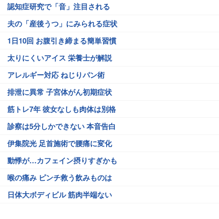
認知症研究で「音」注目される
夫の「産後うつ」にみられる症状
1日10回 お腹引き締まる簡単習慣
太りにくいアイス 栄養士が解説
アレルギー対応 ねじりパン術
排泄に異常 子宮体がん初期症状
筋トレ7年 彼女なしも肉体は別格
診察は5分しかできない 本音告白
伊集院光 足首施術で腰痛に変化
動悸が…カフェイン摂りすぎかも
喉の痛み ピンチ救う飲みものは
日体大ボディビル 筋肉半端ない