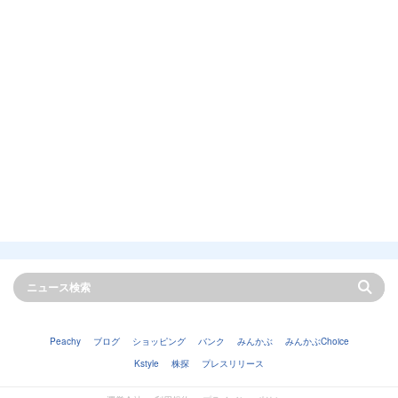
Peachy
ブログ
ショッピング
バンク
みんかぶ
みんかぶChoice
Kstyle
株探
プレスリリース