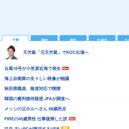
主要
国内
海外
IT 経済
ス
天竺鼠「元天竺鼠」でKOC出場へ
台風16号が小笠原近海で発生
海上自衛隊の生々しい映像が物議
秋田県職員、報道対応で喫煙
韓国の審判接待疑惑 JFAが調査へ
メッシの父ホルヘさん 68歳死去
FIREの45歳男性 仕事復帰した訳
注目 古いPCが復活するUSB