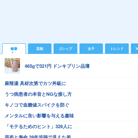
健康
芸能
ゴシップ
女子
トレンド
Y
465gで321円 ドンキプリン品薄
麻辣湯 具材次第でカツ丼級に
うつ病患者の本音とNGな接し方
キノコで血糖値スパイクを防ぐ
メンタルに良い影響を与える趣味
「モテるためのヒント」326人に
容姿と寿命 28年追跡で見えた差