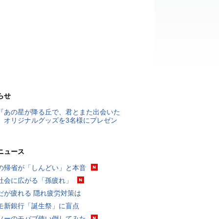
らせ
『あの星が降る丘で、君とまた出会いた
』オリジナルグッズを3名様にプレゼン
ニュース
の帰省が「しんどい」と本音
社会に広がる「孫疲れ」
だが疲れる 隠れ疲労対策は
モ新銀行「誕生祭」に盲点
ソーのモバブ使い倒してみた