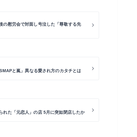
後の慰労会で対面し号泣した「尊敬する先
「SMAPと嵐」異なる愛され方のカタチとは
られた「元恋人」の店 5月に突如閉店したか