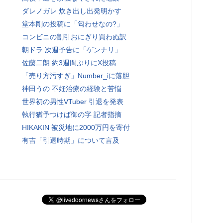
ダレノガレ 炊き出し出発明かす
堂本剛の投稿に「匂わせなの?」
コンビニの割引おにぎり買わぬ訳
朝ドラ 次週予告に「ゲンナリ」
佐藤二朗 約3週間ぶりにX投稿
「売り方汚すぎ」Number_iに落胆
神田うの 不妊治療の経験と苦悩
世界初の男性VTuber 引退を発表
執行猶予つけば御の字 記者指摘
HIKAKIN 被災地に2000万円を寄付
有吉「引退時期」について言及