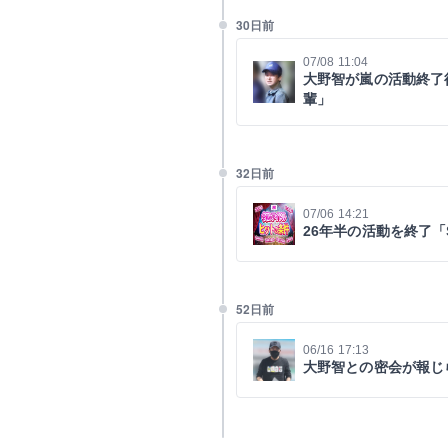
30日前
07/08 11:04
大野智が嵐の活動終了
輩」
32日前
07/06 14:21
26年半の活動を終了
52日前
06/16 17:13
大野智との密会が報じ