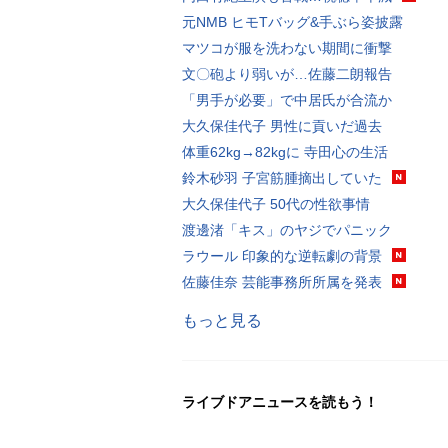
元NMB ヒモTバッグ&手ぶら姿披露
マツコが服を洗わない期間に衝撃
文〇砲より弱いが…佐藤二朗報告
「男手が必要」で中居氏が合流か
大久保佳代子 男性に貢いだ過去
体重62kg→82kgに 寺田心の生活
鈴木砂羽 子宮筋腫摘出していた
大久保佳代子 50代の性欲事情
渡邊渚「キス」のヤジでパニック
ラウール 印象的な逆転劇の背景
佐藤佳奈 芸能事務所所属を発表
もっと見る
ライブドアニュースを読もう！