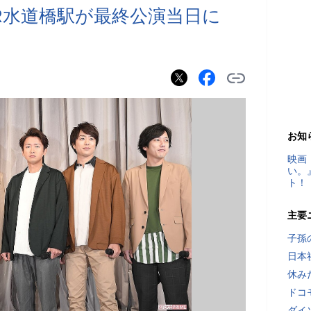
R水道橋駅が最終公演当日に
お知
映画
い。
ト！
主要
子孫
日本
休み
ドコ
ダイ