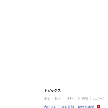
トピックス
主要
国内
海外
IT 経済
スポーツ
内田有紀主演も苦戦…視聴率半減