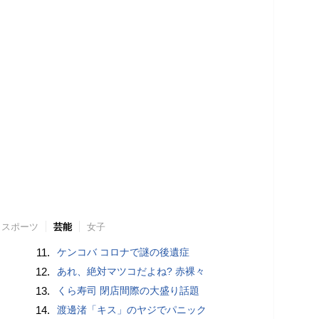
スポーツ
芸能
女子
11.
ケンコバ コロナで謎の後遺症
12.
あれ、絶対マツコだよね? 赤裸々
13.
くら寿司 閉店間際の大盛り話題
14.
渡邊渚「キス」のヤジでパニック