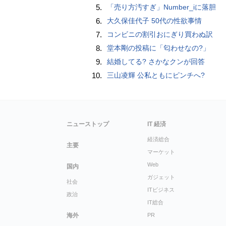
5.
「売り方汚すぎ」Number_iに落胆
6.
大久保佳代子 50代の性欲事情
7.
コンビニの割引おにぎり買わぬ訳
8.
堂本剛の投稿に「匂わせなの?」
9.
結婚してる? さかなクンが回答
10.
三山凌輝 公私ともにピンチへ?
ニューストップ
IT 経済
経済総合
主要
マーケット
Web
国内
ガジェット
社会
ITビジネス
政治
IT総合
海外
PR