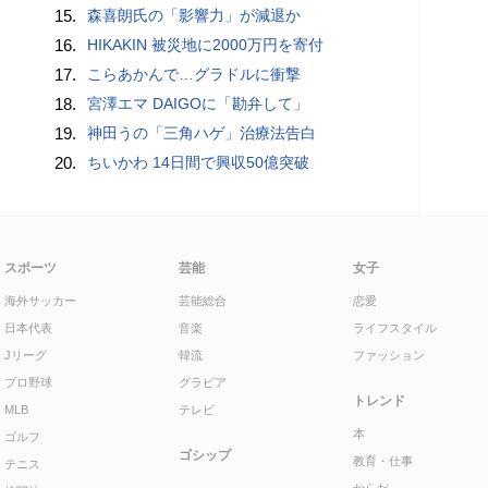
15.
森喜朗氏の「影響力」が減退か
16.
HIKAKIN 被災地に2000万円を寄付
17.
こらあかんで…グラドルに衝撃
18.
宮澤エマ DAIGOに「勘弁して」
19.
神田うの「三角ハゲ」治療法告白
20.
ちいかわ 14日間で興収50億突破
スポーツ
芸能
女子
海外サッカー
芸能総合
恋愛
日本代表
音楽
ライフスタイル
Jリーグ
韓流
ファッション
プロ野球
グラビア
トレンド
MLB
テレビ
本
ゴルフ
ゴシップ
教育・仕事
テニス
からだ