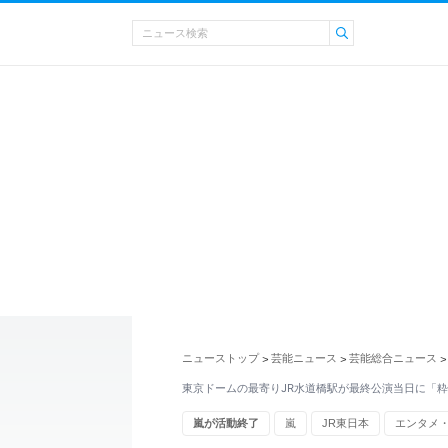
ニューストップ
芸能ニュース
芸能総合ニュース
>
>
>
東京ドームの最寄りJR水道橋駅が最終公演当日に「
嵐が活動終了
嵐
JR東日本
エンタメ