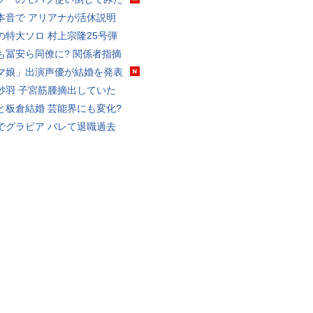
本音で アリアナが活休説明
の特大ソロ 村上宗隆25号弾
も冨安ら同僚に? 関係者指摘
マ娘」出演声優が結婚を発表
砂羽 子宮筋腫摘出していた
と板倉結婚 芸能界にも変化?
でグラビア バレて退職過去