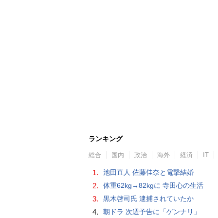
ランキング
総合
国内
政治
海外
経済
IT
1.
池田直人 佐藤佳奈と電撃結婚
2.
体重62kg→82kgに 寺田心の生活
3.
黒木啓司氏 逮捕されていたか
4.
朝ドラ 次週予告に「ゲンナリ」