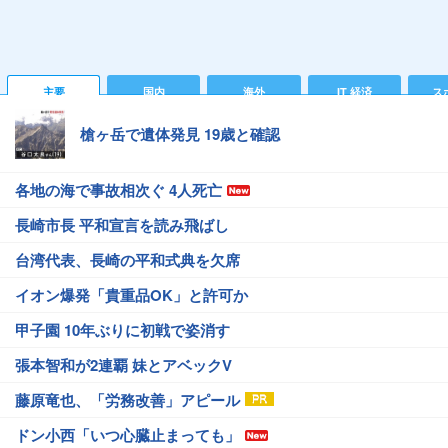
主要
国内
海外
IT 経済
ス
槍ヶ岳で遺体発見 19歳と確認
各地の海で事故相次ぐ 4人死亡
長崎市長 平和宣言を読み飛ばし
台湾代表、長崎の平和式典を欠席
イオン爆発「貴重品OK」と許可か
甲子園 10年ぶりに初戦で姿消す
張本智和が2連覇 妹とアベックV
藤原竜也、「労務改善」アピール
ドン小西「いつ心臓止まっても」