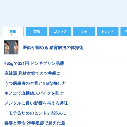
健康
芸能
ゴシップ
女子
トレンド
Y
医師が勧める 猫背解消の体操術
465gで321円 ドンキプリン品薄
麻辣湯 具材次第でカツ丼級に
うつ病患者の本音とNGな接し方
キノコで血糖値スパイクを防ぐ
メンタルに良い影響を与える趣味
「モテるためのヒント」326人に
容姿と寿命 28年追跡で見えた差