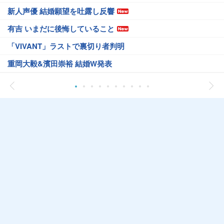
新人声優 結婚願望を吐露し反響
有吉 いまだに後悔していること
「VIVANT」ラストで裏切り者判明
重岡大毅&濱田崇裕 結婚W発表