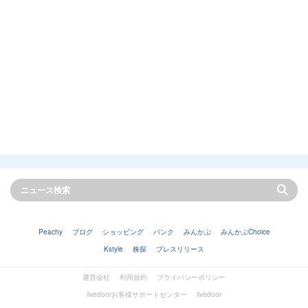
Peachy
ブログ
ショッピング
バンク
みんかぶ
みんかぶChoice
Kstyle
株探
プレスリリース
運営会社
利用規約
プライバシーポリシー
livedoorお客様サポートセンター
livedoor