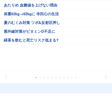
あたりめ 血糖値を上げない理由
体重62kg→82kgに 寺田心の生活
夏のむくみ対策 ツボ&反射区押し
紫外線対策がビタミンD不足に
緑茶を飲むと死亡リスク低まる?