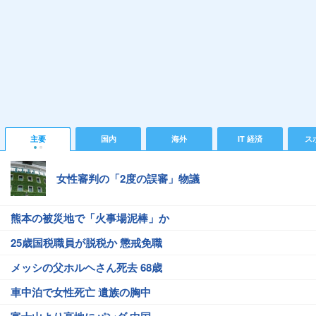
主要
国内
海外
IT 経済
ス
女性審判の「2度の誤審」物議
熊本の被災地で「火事場泥棒」か
25歳国税職員が脱税か 懲戒免職
メッシの父ホルヘさん死去 68歳
車中泊で女性死亡 遺族の胸中