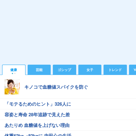
健康
芸能
ゴシップ
女子
トレンド
Y
キノコで血糖値スパイクを防ぐ
「モテるためのヒント」326人に
容姿と寿命 28年追跡で見えた差
あたりめ 血糖値を上げない理由
体重62kg→82kgに 寺田心の生活