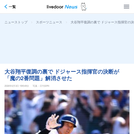
一覧
>
>
大谷翔平復調の裏で ドジャース指揮官の
ニューストップ
スポーツニュース
大谷翔平復調の裏で ドジャース指揮官の決断が
「魔の2番問題」解消させた
2026年6月3日 15時49分
写真：日刊SPA!