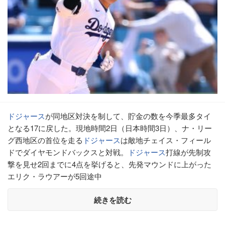
ドジャース
が同地区対決を制して、貯金の数を今季最多タイ
となる17に戻した。現地時間2日（日本時間3日）、ナ・リー
グ西地区の首位を走る
ドジャース
は敵地チェイス・フィール
ドでダイヤモンドバックスと対戦。
ドジャース
打線が先制攻
撃を見せ2回までに4点を挙げると、先発マウンドに上がった
エリク・ラウアーが5回途中
続きを読む