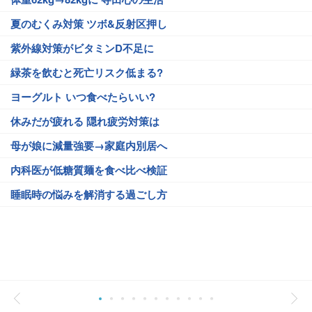
夏のむくみ対策 ツボ&反射区押し
紫外線対策がビタミンD不足に
緑茶を飲むと死亡リスク低まる?
ヨーグルト いつ食べたらいい?
休みだが疲れる 隠れ疲労対策は
母が娘に減量強要→家庭内別居へ
内科医が低糖質麺を食べ比べ検証
睡眠時の悩みを解消する過ごし方