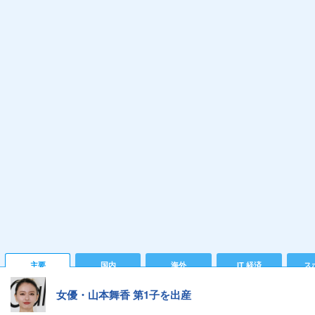
主要
国内
海外
IT 経済
ス
女優・山本舞香 第1子を出産