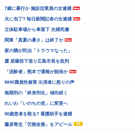
7歳に暴行か 施設従業員の女逮捕
夫に包丁? 毎日新聞記者の女逮捕
立体駐車場から車落下 夫婦死傷
関東「真夏の暑さ」は終了か
家の隣が民泊「トラウマなった」
露 原爆投下巡り広島市長を批判
「泥酔者」熊本で通報が頻発か
NHK職員性被害 出演者に怒りの声
無期刑の「終身刑化」傾向続く
れいわ「いのちの党」に変更へ
90歳患者を殴る? 看護助手を逮捕
藤原竜也「労務改善」をアピール