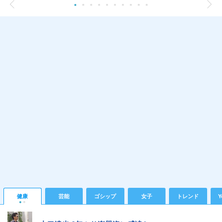
健康
芸能
ゴシップ
女子
トレンド
Y