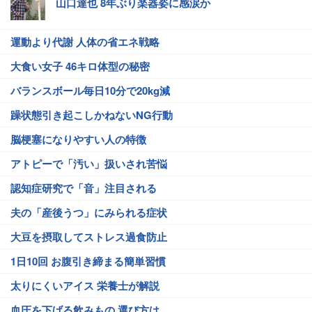
山口達也 8年ぶり楽器姿に感涙か
運動より代謝 人体の省エネ戦略
大食い女子 46キロ体型の秘密
バランスボール毎日10分で20kg減
躁状態引き起こしかねないNG行動
脳梗塞になりやすい人の特徴
アトピーで「汚い」扱いされ苦悩
認知症研究で「音」注目される
夫の「産後うつ」にみられる症状
大豆を摂取してストレス過食防止
1日10回 お腹引き締まる簡単習慣
太りにくいアイス 栄養士が解説
血圧を下げる飲みもの 選び方は