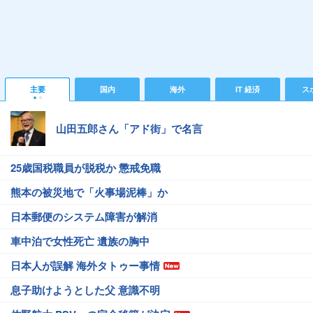
主要
国内
海外
IT 経済
ス
山田五郎さん「アド街」で名言
25歳国税職員が脱税か 懲戒免職
熊本の被災地で「火事場泥棒」か
日本郵便のシステム障害が解消
車中泊で女性死亡 遺族の胸中
日本人が誤解 海外タトゥー事情
息子助けようとした父 意識不明