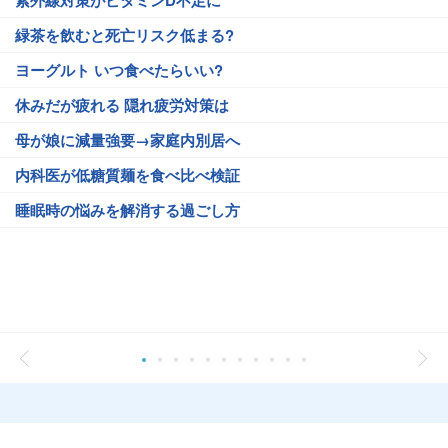
紫外線対策がビタミンD不足に
緑茶を飲むと死亡リスク低まる?
ヨーグルト いつ食べたらいい?
休みだが疲れる 隠れ疲労対策は
母が娘に減量強要→家庭内別居へ
内科医が低糖質麺を食べ比べ検証
睡眠時の悩みを解消する過ごし方