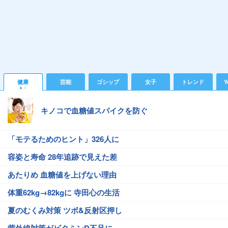
健康
芸能
ゴシップ
女子
トレンド
Y
キノコで血糖値スパイクを防ぐ
「モテるためのヒント」326人に
容姿と寿命 28年追跡で見えた差
あたりめ 血糖値を上げない理由
体重62kg→82kgに 寺田心の生活
夏のむくみ対策 ツボ&反射区押し