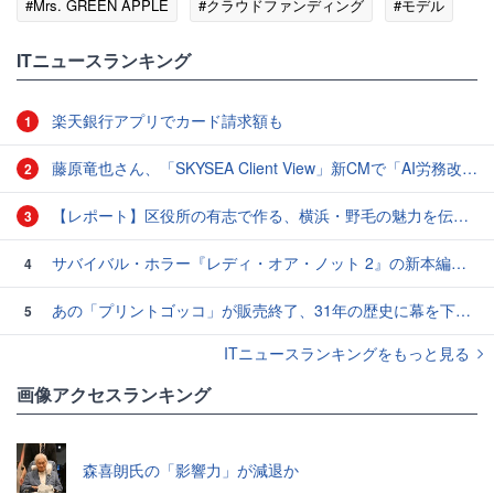
#Mrs. GREEN APPLE
#クラウドファンディング
#モデル
#アプリ
ITニュースランキング
楽天銀行アプリでカード請求額も
1
藤原竜也さん、「SKYSEA Client View」新CMで「AI労務改善」をアピール 働き方をAIが分析したら「すぐに休んで」と言われる？
2
【レポート】区役所の有志で作る、横浜・野毛の魅力を伝えるCM
3
サバイバル・ホラー『レディ・オア・ノット 2』の新本編映像、【バスタイム編】が公開
4
あの「プリントゴッコ」が販売終了、31年の歴史に幕を下ろす
5
ITニュースランキングをもっと見る
画像アクセスランキング
森喜朗氏の「影響力」が減退か