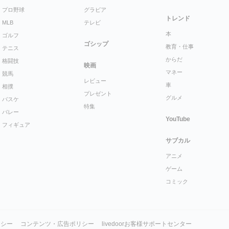
プロ野球
グラビア
トレンド
MLB
テレビ
本
ゴルフ
ゴシップ
教育・仕事
テニス
からだ
格闘技
映画
マネー
競馬
レビュー
車
相撲
プレゼント
グルメ
バスケ
特集
バレー
YouTube
フィギュア
サブカル
アニメ
ゲーム
コミック
リシー
コンテンツ・広告ポリシー
livedoorお客様サポートセンター