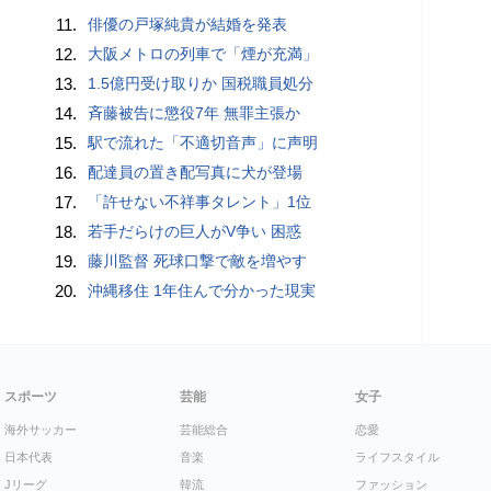
11.
俳優の戸塚純貴が結婚を発表
12.
大阪メトロの列車で「煙が充満」
13.
1.5億円受け取りか 国税職員処分
14.
斉藤被告に懲役7年 無罪主張か
15.
駅で流れた「不適切音声」に声明
16.
配達員の置き配写真に犬が登場
17.
「許せない不祥事タレント」1位
18.
若手だらけの巨人がV争い 困惑
19.
藤川監督 死球口撃で敵を増やす
20.
沖縄移住 1年住んで分かった現実
スポーツ
芸能
女子
海外サッカー
芸能総合
恋愛
日本代表
音楽
ライフスタイル
Jリーグ
韓流
ファッション