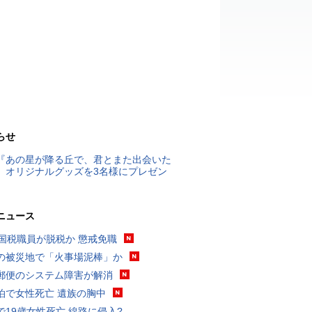
らせ
『あの星が降る丘で、君とまた出会いた
』オリジナルグッズを3名様にプレゼン
ニュース
歳国税職員が脱税か 懲戒免職
の被災地で「火事場泥棒」か
郵便のシステム障害が解消
泊で女性死亡 遺族の胸中
で19歳女性死亡 線路に侵入?