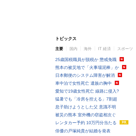
トピックス
主要
国内
海外
IT 経済
スポーツ
25歳国税職員が脱税か 懲戒免職
熊本の被災地で「火事場泥棒」か
日本郵便のシステム障害が解消
車中泊で女性死亡 遺族の胸中
愛知で19歳女性死亡 線路に侵入?
猛暑でも「冷房を控える」7割超
息子助けようとした父 意識不明
被災の熊本 室外機の窃盗相次ぐ
レンタカー予約 10万円分当たる
俳優の戸塚純貴が結婚を発表