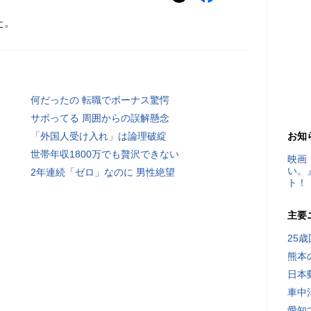
た。
何だったの 転職でボーナス驚愕
サボってる 周囲からの誤解懸念
「外国人受け入れ」は論理破綻
お知
世帯年収1800万でも贅沢できない
映画
い。
2年連続「ゼロ」なのに 男性絶望
ト！
主要
25
熊本
日本
車中
愛知