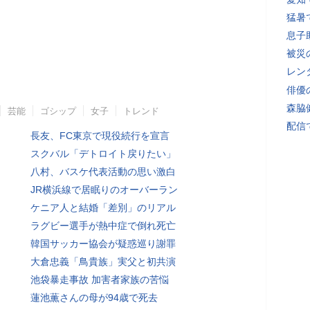
猛暑
息子
被災
レン
俳優
森脇
芸能
ゴシップ
女子
トレンド
配信
長友、FC東京で現役続行を宣言
スクバル「デトロイト戻りたい」
八村、バスケ代表活動の思い激白
JR横浜線で居眠りのオーバーラン
ケニア人と結婚「差別」のリアル
ラグビー選手が熱中症で倒れ死亡
韓国サッカー協会が疑惑巡り謝罪
大倉忠義「鳥貴族」実父と初共演
池袋暴走事故 加害者家族の苦悩
蓮池薫さんの母が94歳で死去