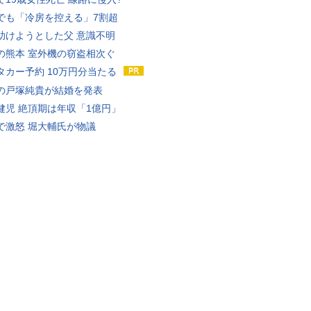
でも「冷房を控える」7割超
助けようとした父 意識不明
の熊本 室外機の窃盗相次ぐ
タカー予約 10万円分当たる
の戸塚純貴が結婚を発表
健児 絶頂期は年収「1億円」
で激怒 堀大輔氏が物議