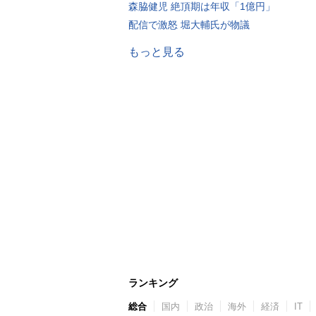
森脇健児 絶頂期は年収「1億円」
配信で激怒 堀大輔氏が物議
もっと見る
ランキング
総合
国内
政治
海外
経済
IT