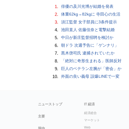
1.
俳優の及川光博が結婚を発表
2.
体重62kg→82kgに 寺田心の生活
3.
須江監督 女子部員に3条件提示
4.
池田直人 佐藤佳奈と電撃結婚
5.
中日が新庄監督招聘を検討か
6.
朝ドラ 次週予告に「ゲンナリ」
7.
黒木啓司氏 逮捕されていたか
8.
「絶対に奇形生まれる」医師反対
9.
巨人のベテラン左腕が「密会」か
10.
外面の良い義母 誤爆LINEで一変
ニューストップ
IT 経済
経済総合
主要
マーケット
Web
国内