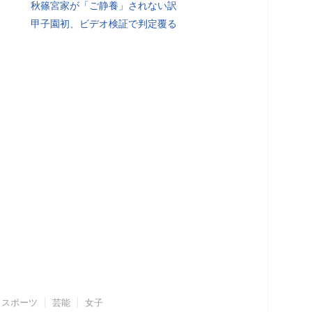
秋篠宮家が「ご静養」されない訳
甲子園初、ビデオ検証で判定覆る
スポーツ
芸能
女子