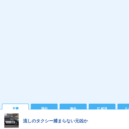
主要
国内
海外
IT 経済
ス
流しのタクシー捕まらない元凶か