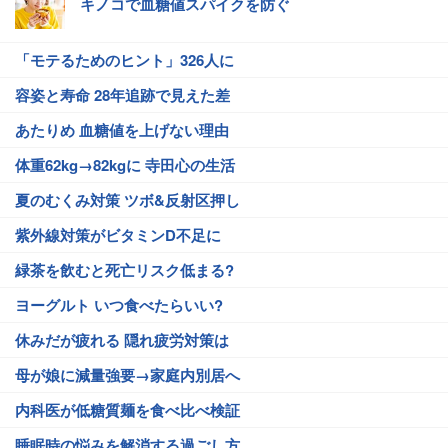
キノコで血糖値スパイクを防ぐ
「モテるためのヒント」326人に
容姿と寿命 28年追跡で見えた差
あたりめ 血糖値を上げない理由
体重62kg→82kgに 寺田心の生活
夏のむくみ対策 ツボ&反射区押し
紫外線対策がビタミンD不足に
緑茶を飲むと死亡リスク低まる?
ヨーグルト いつ食べたらいい?
休みだが疲れる 隠れ疲労対策は
母が娘に減量強要→家庭内別居へ
内科医が低糖質麺を食べ比べ検証
睡眠時の悩みを解消する過ごし方