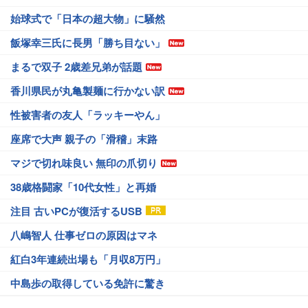
始球式で「日本の超大物」に騒然
飯塚幸三氏に長男「勝ち目ない」
まるで双子 2歳差兄弟が話題
香川県民が丸亀製麺に行かない訳
性被害者の友人「ラッキーやん」
座席で大声 親子の「滑稽」末路
マジで切れ味良い 無印の爪切り
38歳格闘家「10代女性」と再婚
注目 古いPCが復活するUSB
八嶋智人 仕事ゼロの原因はマネ
紅白3年連続出場も「月収8万円」
中島歩の取得している免許に驚き