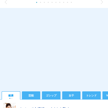
健康
芸能
ゴシップ
女子
トレンド
Y