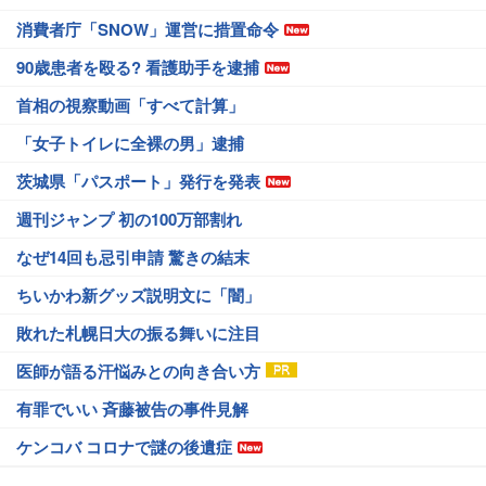
消費者庁「SNOW」運営に措置命令
90歳患者を殴る? 看護助手を逮捕
首相の視察動画「すべて計算」
「女子トイレに全裸の男」逮捕
茨城県「パスポート」発行を発表
週刊ジャンプ 初の100万部割れ
なぜ14回も忌引申請 驚きの結末
ちいかわ新グッズ説明文に「闇」
敗れた札幌日大の振る舞いに注目
医師が語る汗悩みとの向き合い方
有罪でいい 斉藤被告の事件見解
ケンコバ コロナで謎の後遺症