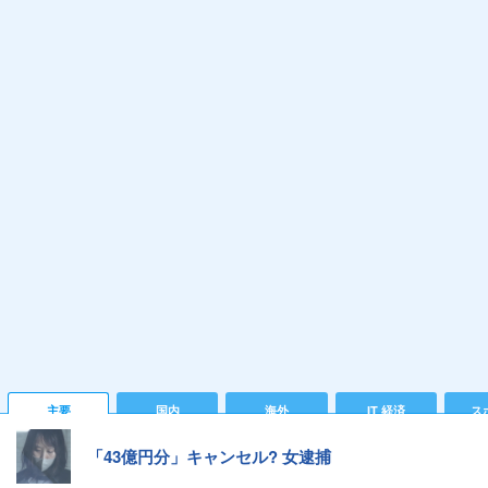
主要
国内
海外
IT 経済
ス
「43億円分」キャンセル? 女逮捕