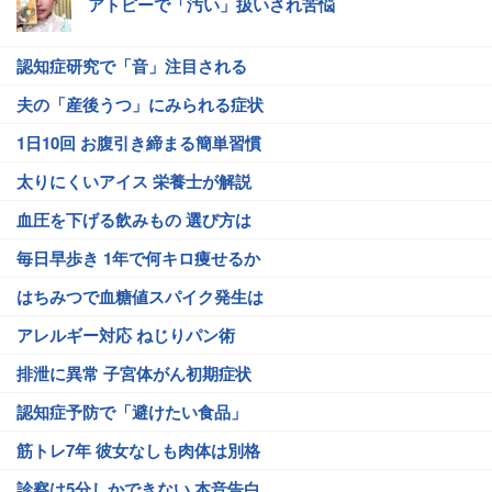
アトピーで「汚い」扱いされ苦悩
認知症研究で「音」注目される
夫の「産後うつ」にみられる症状
1日10回 お腹引き締まる簡単習慣
太りにくいアイス 栄養士が解説
血圧を下げる飲みもの 選び方は
毎日早歩き 1年で何キロ痩せるか
はちみつで血糖値スパイク発生は
アレルギー対応 ねじりパン術
排泄に異常 子宮体がん初期症状
認知症予防で「避けたい食品」
筋トレ7年 彼女なしも肉体は別格
診察は5分しかできない 本音告白