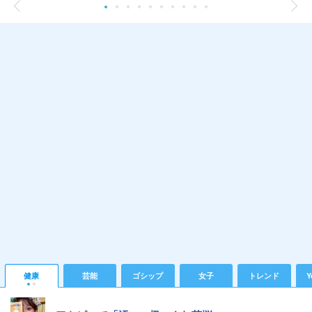
健康
芸能
ゴシップ
女子
トレンド
Y