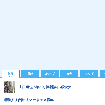
健康
芸能
ゴシップ
女子
トレンド
Y
山口達也 8年ぶり楽器姿に感涙か
運動より代謝 人体の省エネ戦略