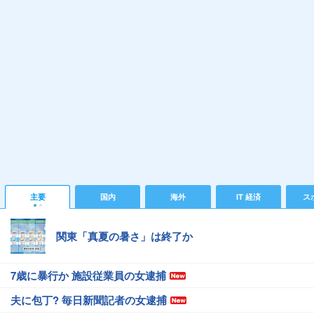
主要
国内
海外
IT 経済
ス
関東「真夏の暑さ」は終了か
7歳に暴行か 施設従業員の女逮捕
夫に包丁? 毎日新聞記者の女逮捕