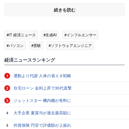
続きを読む
#IT 経済ニュース
#生成AI
#インフルエンサー
#パソコン
#受験
#ソフトウェアエンジニア
経済ニュースランキング
運動より代謝 人体の省エネ戦略
1
住宅ローン 金利上昇で30代直撃
2
ジェットスター 機内棚が有料に
3
大手企業 夏賞与が過去最高額に
4
外貨保険 円安で評価額が上振れ
5