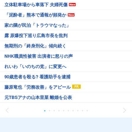
立体駐車場から車落下 夫婦死傷
「泥酔者」熊本で通報が頻発か
家の隣が民泊「トラウマなった」
露 原爆投下巡り広島市長を批判
無期刑の「終身刑化」傾向続く
NHK職員性被害 出演者に怒りの声
れいわ「いのちの党」に変更へ
90歳患者を殴る? 看護助手を逮捕
藤原竜也「労務改善」をアピール
元TBSアナの山本里菜 離婚を公表