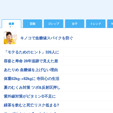
健康
芸能
ゴシップ
女子
トレンド
Y
キノコで血糖値スパイクを防ぐ
「モテるためのヒント」326人に
容姿と寿命 28年追跡で見えた差
あたりめ 血糖値を上げない理由
体重62kg→82kgに 寺田心の生活
夏のむくみ対策 ツボ&反射区押し
紫外線対策がビタミンD不足に
緑茶を飲むと死亡リスク低まる?