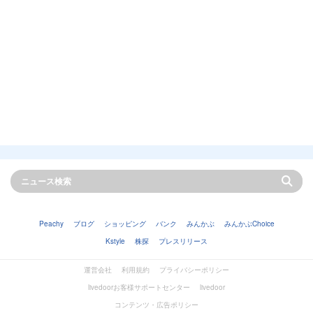
Peachy
ブログ
ショッピング
バンク
みんかぶ
みんかぶChoice
Kstyle
株探
プレスリリース
運営会社
利用規約
プライバシーポリシー
livedoorお客様サポートセンター
livedoor
コンテンツ・広告ポリシー