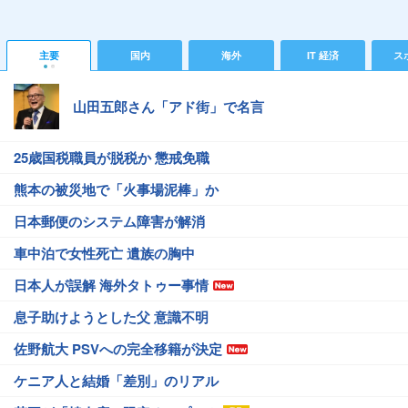
主要
国内
海外
IT 経済
ス
山田五郎さん「アド街」で名言
25歳国税職員が脱税か 懲戒免職
熊本の被災地で「火事場泥棒」か
日本郵便のシステム障害が解消
車中泊で女性死亡 遺族の胸中
日本人が誤解 海外タトゥー事情
息子助けようとした父 意識不明
佐野航大 PSVへの完全移籍が決定
ケニア人と結婚「差別」のリアル