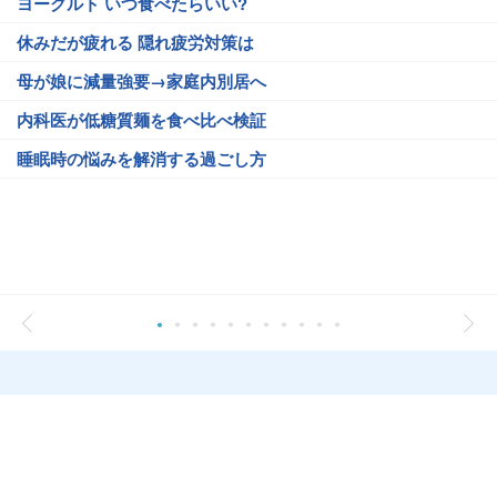
ヨーグルト いつ食べたらいい?
休みだが疲れる 隠れ疲労対策は
母が娘に減量強要→家庭内別居へ
内科医が低糖質麺を食べ比べ検証
睡眠時の悩みを解消する過ごし方