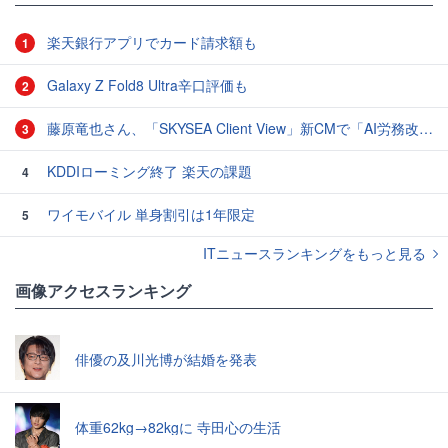
楽天銀行アプリでカード請求額も
1
Galaxy Z Fold8 Ultra辛口評価も
2
藤原竜也さん、「SKYSEA Client View」新CMで「AI労務改善」をアピール 働き方をAIが分析したら「すぐに休んで」と言われる？
3
KDDIローミング終了 楽天の課題
4
ワイモバイル 単身割引は1年限定
5
ITニュースランキングをもっと見る
画像アクセスランキング
俳優の及川光博が結婚を発表
体重62kg→82kgに 寺田心の生活