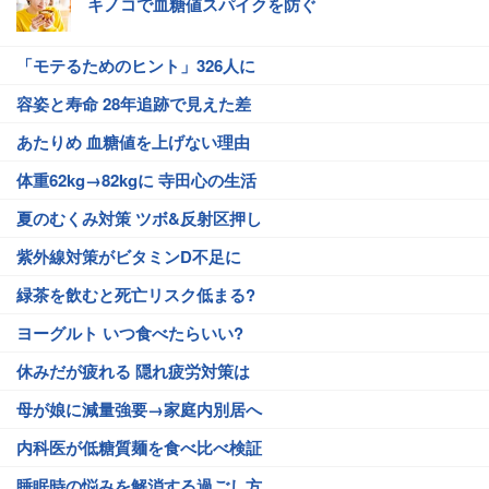
キノコで血糖値スパイクを防ぐ
「モテるためのヒント」326人に
容姿と寿命 28年追跡で見えた差
あたりめ 血糖値を上げない理由
体重62kg→82kgに 寺田心の生活
夏のむくみ対策 ツボ&反射区押し
紫外線対策がビタミンD不足に
緑茶を飲むと死亡リスク低まる?
ヨーグルト いつ食べたらいい?
休みだが疲れる 隠れ疲労対策は
母が娘に減量強要→家庭内別居へ
内科医が低糖質麺を食べ比べ検証
睡眠時の悩みを解消する過ごし方