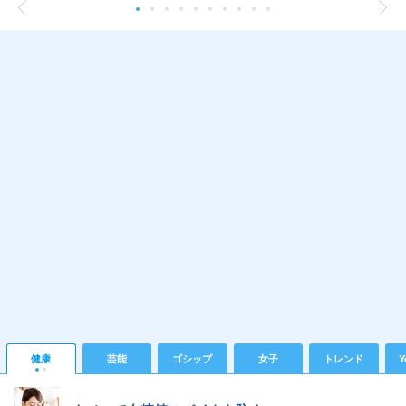
健康
芸能
ゴシップ
女子
トレンド
Y