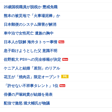
25歳国税職員が脱税か 懲戒免職
熊本の被災地で「火事場泥棒」か
日本郵便のシステム障害が解消
車中泊で女性死亡 遺族の胸中
日本人が誤解 海外タトゥー事情
息子助けようとした父 意識不明
佐野航大 PSVへの完全移籍が決定
ケニア人と結婚「差別」のリアル
花王が「焼肉店」限定オープン？
「許せない不祥事タレント」1位
俳優の戸塚純貴が結婚を発表
配信で激怒 堀大輔氏が物議