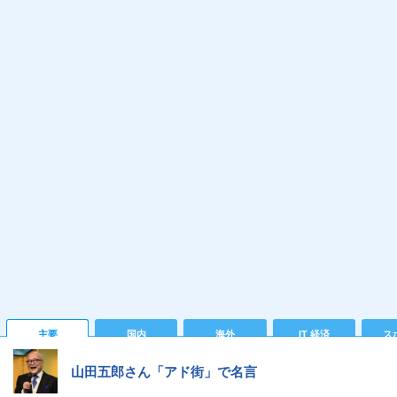
主要
国内
海外
IT 経済
ス
山田五郎さん「アド街」で名言