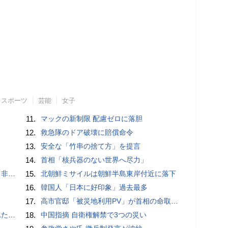
スポーツ
芸能
女子
11.
マックの新制限 配慮ゼロに落胆
12.
救急隊のドア破壊に賠償命令
13.
安全な「竹串の捨て方」を提言
14.
首相「核兵器のない世界へ尽力」
」と主張
15.
北朝鮮ミサイルは朝鮮半島東岸付近に落下
16.
韓国人「日本に好印象」過去最多
17.
高市官邸「被災地利用PV」が首相の命取りに？ 安倍元首相“コロナおこもり動画”の二の舞を自民党が危惧
言避ける
18.
中国指摘 自衛権解禁で3つの災い