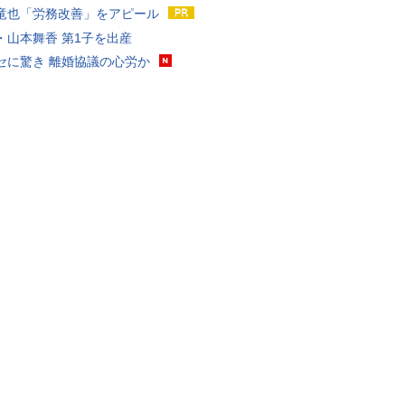
竜也「労務改善」をアピール
・山本舞香 第1子を出産
セに驚き 離婚協議の心労か