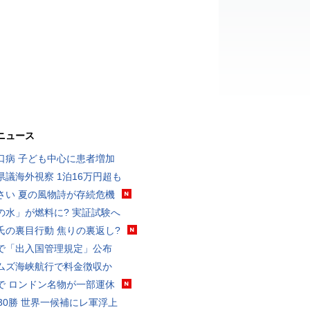
ニュース
口病 子ども中心に患者増加
県議海外視察 1泊16万円超も
さい 夏の風物詩が存続危機
の水」が燃料に? 実証試験へ
氏の裏目行動 焦りの裏返し?
で「出入国管理規定」公布
ムズ海峡航行で料金徴収か
で ロンドン名物が一部運休
戦30勝 世界一候補にレ軍浮上