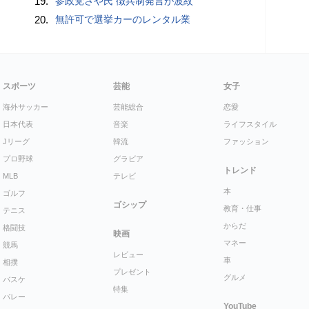
19.
参政党さや氏 徴兵制発言が波紋
20.
無許可で選挙カーのレンタル業
スポーツ
芸能
女子
海外サッカー
芸能総合
恋愛
日本代表
音楽
ライフスタイル
Jリーグ
韓流
ファッション
プロ野球
グラビア
トレンド
MLB
テレビ
本
ゴルフ
ゴシップ
教育・仕事
テニス
からだ
格闘技
映画
マネー
競馬
レビュー
車
相撲
プレゼント
グルメ
バスケ
特集
バレー
YouTube