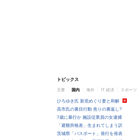
トピックス
主要
国内
海外
IT 経済
スポーツ
ひろゆき氏 新党めぐり妻と和解
高市氏の裏目行動 焦りの裏返し?
7歳に暴行か 施設従業員の女逮捕
「避難所格差」生まれてしまう訳
茨城県「パスポート」発行を発表