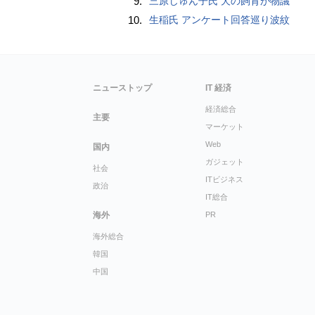
9.
三原じゅん子氏 犬の飼育が物議
10.
生稲氏 アンケート回答巡り波紋
ニューストップ
IT 経済
経済総合
主要
マーケット
Web
国内
ガジェット
社会
ITビジネス
政治
IT総合
海外
PR
海外総合
韓国
中国