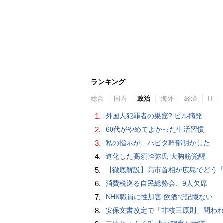
ランキング
総合
国内
政治
海外
経済
IT
1.
外国人犯罪者の巣窟? ビル摘発
2.
60代がやめてよかった生活習慣
3.
私の指示が…ハビタ幹部明かした
4.
進化した高須幹弥氏 大胸筋覚醒
5.
【徹底解説】高市首相が広島でどう「非核三原則」言及？現状にとどめ将来は明言せず 著書では「邪魔になる
6.
消費税巡る自民総務会、9人欠席
7.
NHK職員に性加害 飲酒で記憶ない
8.
安保文書改定で「非核三原則」問われた高市首相、「私が予断することは差し控える」…堅持維持へ明