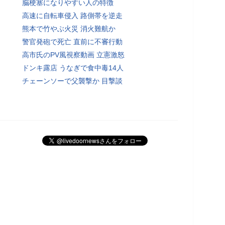
脳梗塞になりやすい人の特徴
高速に自転車侵入 路側帯を逆走
熊本で竹やぶ火災 消火難航か
警官発砲で死亡 直前に不審行動
高市氏のPV風視察動画 立憲激怒
ドンキ露店 うなぎで食中毒14人
チェーンソーで父襲撃か 目撃談