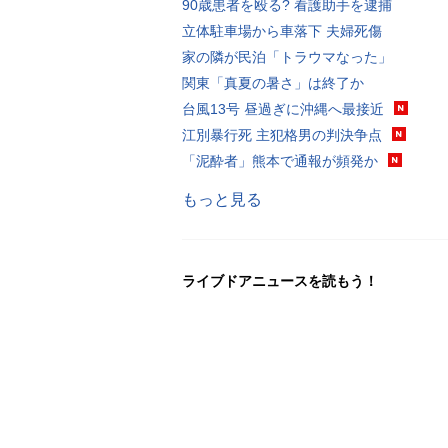
90歳患者を殴る? 看護助手を逮捕
立体駐車場から車落下 夫婦死傷
家の隣が民泊「トラウマなった」
関東「真夏の暑さ」は終了か
台風13号 昼過ぎに沖縄へ最接近
江別暴行死 主犯格男の判決争点
「泥酔者」熊本で通報が頻発か
もっと見る
ライブドアニュースを読もう！