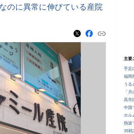
化なのに異常に伸びている産院
主要
手足
福岡
うる
「月
高市
中国
ホル
熱波
35