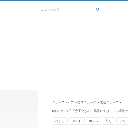
ニューストップ
国内ニュース
政治ニュース
>
>
>
5年で売上4倍「少子化なのに異常に伸びている産院
みかん
タント
ホテル
祭り
ラン
人生