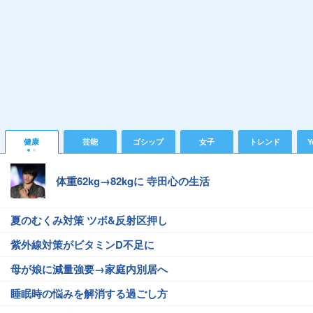
健康
芸能
ゴシップ
女子
トレンド
Y
体重62kg→82kgに 寺田心の生活
夏のむくみ対策 ツボ&反射区押し
紫外線対策がビタミンD不足に
母が娘に減量強要→家庭内別居へ
睡眠時の悩みを解消する過ごし方