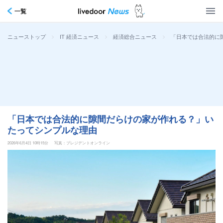
一覧
>
>
>
「日本では合法的に
ニューストップ
IT 経済ニュース
経済総合ニュース
「日本では合法的に隙間だらけの家が作れる？」い
たってシンプルな理由
2026年6月4日 10時15分
写真：プレジデントオンライン