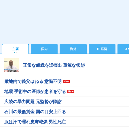
主要
国内
海外
IT 経済
ス
正常な組織を誤摘出 重篤な状態
敷地内で義父はねる 意識不明
地震 手術中の医師が患者を守る
広陵の暴力問題 元監督が陳謝
石川の最低賃金 国の目安上回る
服は汗で濡れ皮膚乾燥 男性死亡