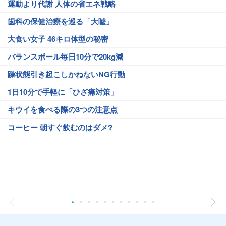
運動より代謝 人体の省エネ戦略
歯科の保健治療を巡る「大嘘」
大食い女子 46キロ体型の秘密
バランスボール毎日10分で20kg減
躁状態引き起こしかねないNG行動
1日10分で手軽に「ひざ痛対策」
キウイを食べる際の3つの注意点
コーヒー 朝すぐ飲むのはダメ?