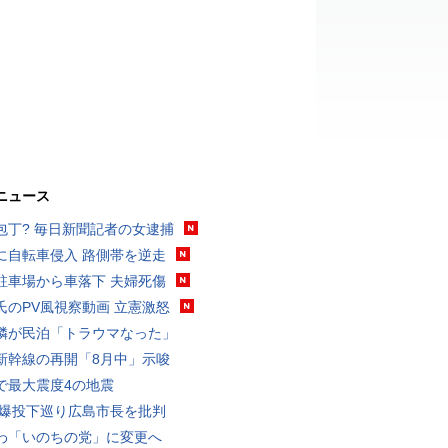
ニュース
包丁? 毎日新聞記者の女逮捕
に自転車侵入 路側帯を逆走
駐車場から車落下 夫婦死傷
氏のPV風視察動画 立憲激怒
隣が民泊「トラウマなった」
新幹線の再開「8月中」示唆
で最大震度4の地震
原爆投下巡り広島市長を批判
わ「いのちの党」に変更へ