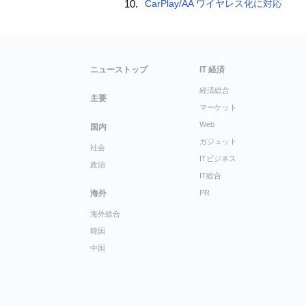
10.
CarPlay/AA ワイヤレス化に対応
ニューストップ
IT 経済
経済総合
主要
マーケット
Web
国内
ガジェット
社会
ITビジネス
政治
IT総合
海外
PR
海外総合
韓国
中国