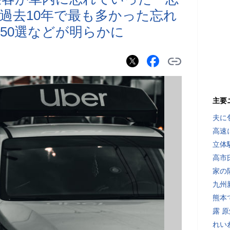
過去10年で最も多かった忘れ
50選などが明らかに
主要
夫に
高速
立体
高市
家の
九州
熊本
露 
れい