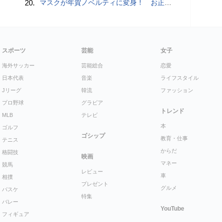
20.
マスクが年賀ノベルティに変身！ お正月特別パッケージの注文受付開始
スポーツ
芸能
女子
海外サッカー
芸能総合
恋愛
日本代表
音楽
ライフスタイル
Jリーグ
韓流
ファッション
プロ野球
グラビア
トレンド
MLB
テレビ
本
ゴルフ
ゴシップ
教育・仕事
テニス
からだ
格闘技
映画
マネー
競馬
レビュー
車
相撲
プレゼント
グルメ
バスケ
特集
バレー
YouTube
フィギュア