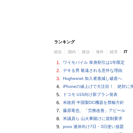
ランキング
総合
国内
政治
海外
経済
IT
1.
ワイモバイル 単身割引は1年限定
2.
デキる男 敬遠される意外な理由
3.
Hughesnet 加入者激減し破産へ
4.
iPhoneの値上げで大注目！ 絶対に失敗しない「中古スマホ」の売り方＆
5.
ドコモ U15向け新プラン発表
6.
米政府 中国製DC機器を禁輸方針
7.
藤原竜也、「労務改善」アピール
8.
米議員ら 山火事賭けに規制要求
9.
povo 連休向け7日・3日使い放題