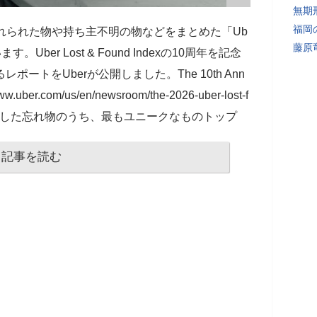
無期
福岡
忘れられた物や持ち主不明の物などをまとめた「Ub
藤原
います。Uber Lost & Found Indexの10周年を記念
ートをUberが公開しました。The 10th Ann
www.uber.com/us/en/newsroom/the-2026-uber-lost-f
erが回収した忘れ物のうち、最もユニークなものトップ
記事を読む