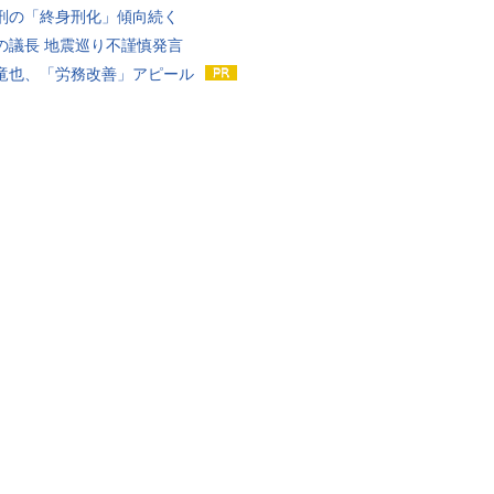
刑の「終身刑化」傾向続く
の議長 地震巡り不謹慎発言
竜也、「労務改善」アピール