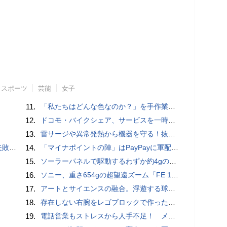
スポーツ
芸能
女子
11.
「私たちはどんな色なのか？」を手作業でデータ分析して人間の肌の色を表現する新しい色空間を構築した「Inclusive Color Space」
12.
ドコモ・バイクシェア、サービスを一時停止 不具合の復旧が見通せないため
13.
雷サージや異常発熱から機器を守る！抜け止め仕様の3P-2P変換アダプタ
買い方
14.
「マイナポイントの陣」はPayPayに軍配！ 燻製できちゃう鍋、グラスドームクッカー
15.
ソーラーパネルで駆動するわずか約4gの超軽量ドローン「CoulombFly」
16.
ソニー、重さ654gの超望遠ズーム「FE 100-400mm F5.6-8 OSS」 実売14万円前後
17.
アートとサイエンスの融合。浮遊する球体インテリア「Buda Ball(ブダボール)」
18.
存在しない右腕をレゴブロックで作った少年ビルダーが登場
19.
電話営業もストレスから人手不足！ メンタルに心配ない会話AI 「Sakura TALK」が営業電話をかける時代がくる