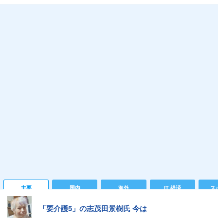
主要
国内
海外
IT 経済
ス
「要介護5」の志茂田景樹氏 今は