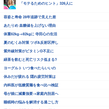
「モテるためのヒント」326人に
容姿と寿命 28年追跡で見えた差
あたりめ 血糖値を上げない理由
体重62kg→82kgに 寺田心の生活
夏のむくみ対策 ツボ&反射区押し
紫外線対策がビタミンD不足に
緑茶を飲むと死亡リスク低まる?
ヨーグルト いつ食べたらいいの
休みだが疲れる 隠れ疲労対策は
内科医が低糖質麺を食べ比べ検証
母が娘に減量強要→家庭内別居へ
睡眠時の悩みを解消する過ごし方