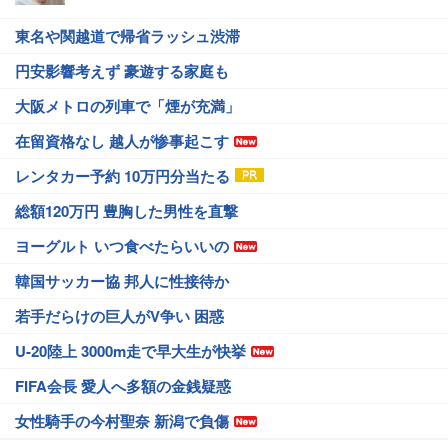
東名や関越道で帰省ラッシュ渋滞
円安影響考えず 豪遊する家庭も
大阪メトロの列車で「煙が充満」
在留資格なし 越人が惨事起こす
レンタカー予約 10万円分当たる
総額120万円 豊胸した男性を直撃
ヨーグルト いつ食べたらいいの
韓国サッカー協 邦人に性接待か
若手だらけの巨人がV争い 困惑
U-20陸上 3000m走で早大生が快挙
FIFA会長 愛人へ多額の金銭疑惑
女性騎手の今村聖奈 新潟で負傷