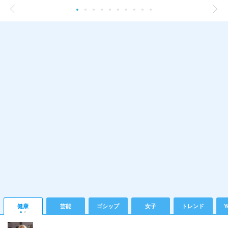
健康
芸能
ゴシップ
女子
トレンド
Y