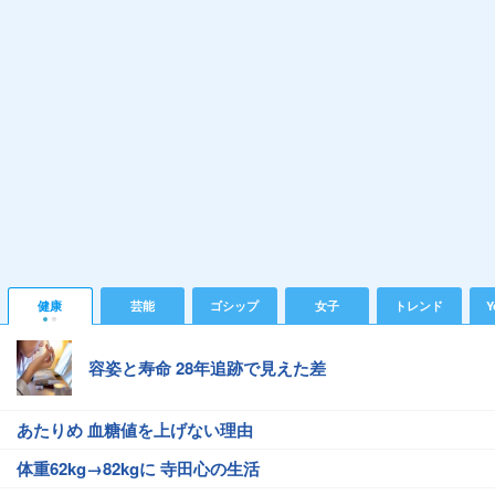
健康
芸能
ゴシップ
女子
トレンド
Y
容姿と寿命 28年追跡で見えた差
あたりめ 血糖値を上げない理由
体重62kg→82kgに 寺田心の生活