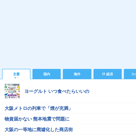
主要
国内
海外
IT 経済
ス
ヨーグルト いつ食べたらいいの
大阪メトロの列車で「煙が充満」
物資届かない 熊本地震で問題に
大阪の一等地に廃墟化した商店街