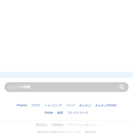
Peachy
ブログ
ショッピング
バンク
みんかぶ
みんかぶChoice
Kstyle
株探
プレスリリース
運営会社
利用規約
プライバシーポリシー
livedoorお客様サポートセンター
livedoor