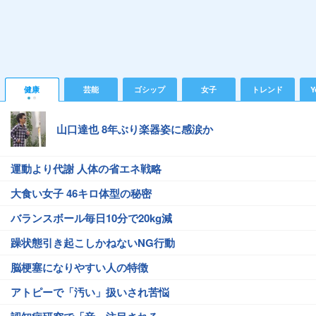
健康
芸能
ゴシップ
女子
トレンド
Y
山口達也 8年ぶり楽器姿に感涙か
運動より代謝 人体の省エネ戦略
大食い女子 46キロ体型の秘密
バランスボール毎日10分で20kg減
躁状態引き起こしかねないNG行動
脳梗塞になりやすい人の特徴
アトピーで「汚い」扱いされ苦悩