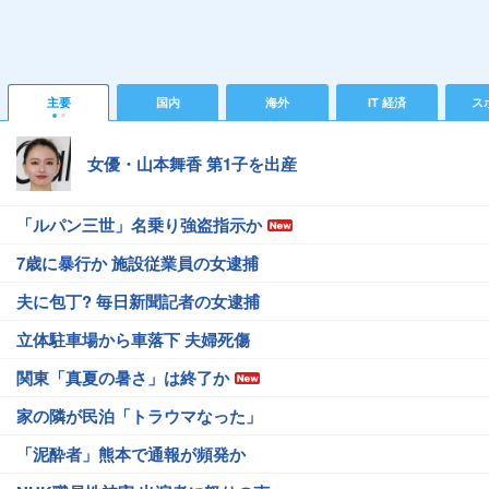
主要
国内
海外
IT 経済
ス
女優・山本舞香 第1子を出産
「ルパン三世」名乗り強盗指示か
7歳に暴行か 施設従業員の女逮捕
夫に包丁? 毎日新聞記者の女逮捕
立体駐車場から車落下 夫婦死傷
関東「真夏の暑さ」は終了か
家の隣が民泊「トラウマなった」
「泥酔者」熊本で通報が頻発か