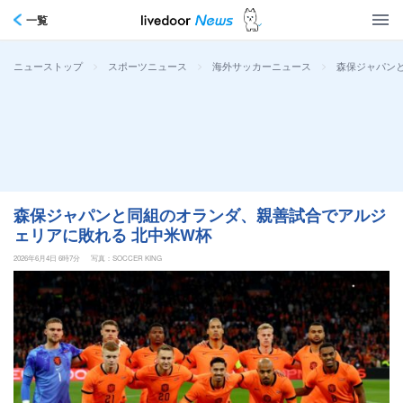
一覧
>
>
>
森保ジャパン
ニューストップ
スポーツニュース
海外サッカーニュース
森保ジャパンと同組のオランダ、親善試合でアルジ
ェリアに敗れる 北中米W杯
2026年6月4日 6時7分
写真：SOCCER KING