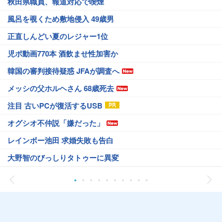
秋田県職員、報道対応で喫煙
風呂を覗くため敷地侵入 49歳男
正直しんどい夏のレジャー1位
児ポ動画770本 酒飲ませ性加害か
韓国の審判接待疑惑 JFAが調査へ
メッシの父ホルヘさん 68歳死去
注目 古いPCが復活するUSB
オグシオ不仲説「嫌だった」
レインボー池田 求婚失敗も告白
大野智のびっしりタトゥーに異変