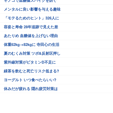
キノコで血糖値スパイクを防ぐ
メンタルに良い影響を与える趣味
「モテるためのヒント」326人に
容姿と寿命 28年追跡で見えた差
あたりめ 血糖値を上げない理由
体重62kg→82kgに 寺田心の生活
夏のむくみ対策 ツボ&反射区押し
紫外線対策がビタミンD不足に
緑茶を飲むと死亡リスク低まる?
ヨーグルト いつ食べたらいい?
休みだが疲れる 隠れ疲労対策は