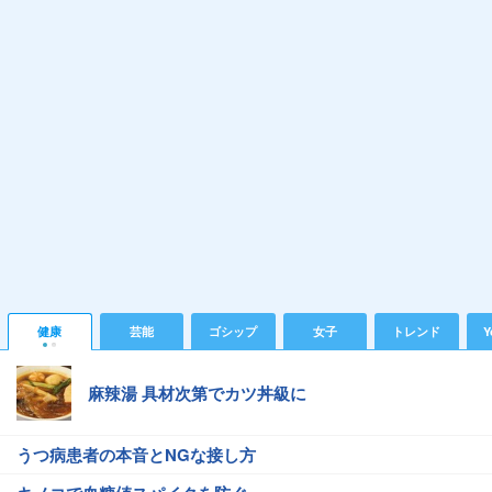
健康
芸能
ゴシップ
女子
トレンド
Y
麻辣湯 具材次第でカツ丼級に
うつ病患者の本音とNGな接し方