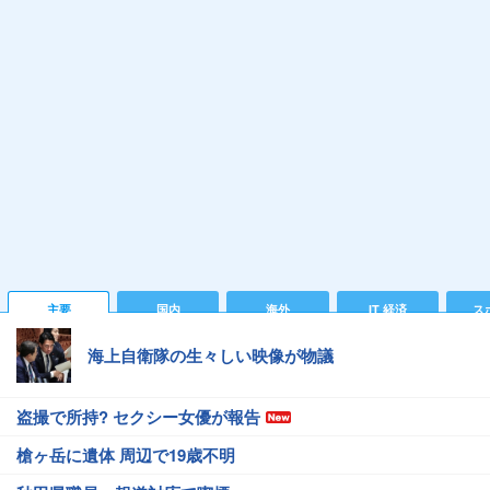
主要
国内
海外
IT 経済
ス
海上自衛隊の生々しい映像が物議
盗撮で所持? セクシー女優が報告
槍ヶ岳に遺体 周辺で19歳不明