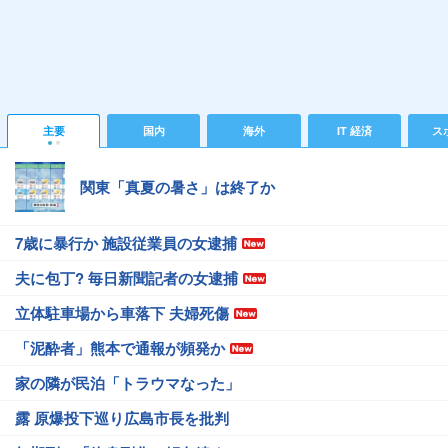
主要
国内
海外
IT 経済
ス
関東「真夏の暑さ」は終了か
7歳に暴行か 施設従業員の女逮捕
夫に包丁? 毎日新聞記者の女逮捕
立体駐車場から車落下 夫婦死傷
「泥酔者」熊本で通報が頻発か
家の隣が民泊「トラウマなった」
露 原爆投下巡り広島市長を批判