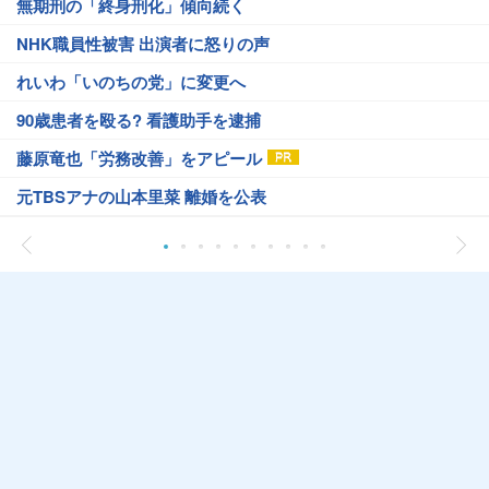
無期刑の「終身刑化」傾向続く
NHK職員性被害 出演者に怒りの声
れいわ「いのちの党」に変更へ
90歳患者を殴る? 看護助手を逮捕
藤原竜也「労務改善」をアピール
元TBSアナの山本里菜 離婚を公表