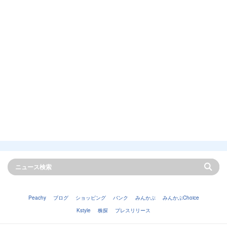
Peachy
ブログ
ショッピング
バンク
みんかぶ
みんかぶChoice
Kstyle
株探
プレスリリース