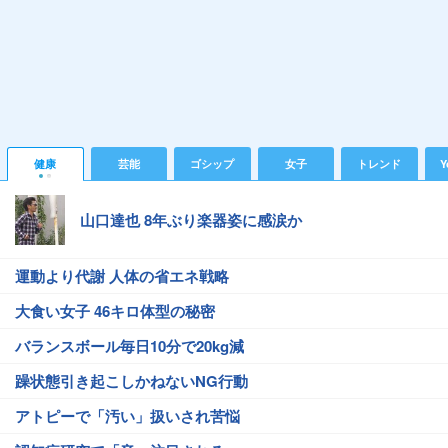
健康
芸能
ゴシップ
女子
トレンド
Y
山口達也 8年ぶり楽器姿に感涙か
運動より代謝 人体の省エネ戦略
大食い女子 46キロ体型の秘密
バランスボール毎日10分で20kg減
躁状態引き起こしかねないNG行動
アトピーで「汚い」扱いされ苦悩