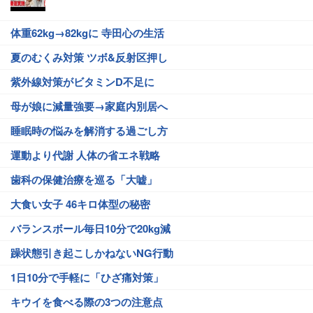
体重62kg→82kgに 寺田心の生活
夏のむくみ対策 ツボ&反射区押し
紫外線対策がビタミンD不足に
母が娘に減量強要→家庭内別居へ
睡眠時の悩みを解消する過ごし方
運動より代謝 人体の省エネ戦略
歯科の保健治療を巡る「大嘘」
大食い女子 46キロ体型の秘密
バランスボール毎日10分で20kg減
躁状態引き起こしかねないNG行動
1日10分で手軽に「ひざ痛対策」
キウイを食べる際の3つの注意点