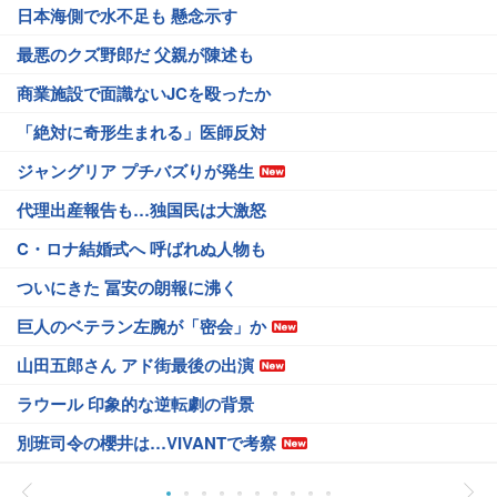
日本海側で水不足も 懸念示す
最悪のクズ野郎だ 父親が陳述も
商業施設で面識ないJCを殴ったか
「絶対に奇形生まれる」医師反対
ジャングリア プチバズりが発生
代理出産報告も…独国民は大激怒
C・ロナ結婚式へ 呼ばれぬ人物も
ついにきた 冨安の朗報に沸く
巨人のベテラン左腕が「密会」か
山田五郎さん アド街最後の出演
ラウール 印象的な逆転劇の背景
別班司令の櫻井は…VIVANTで考察