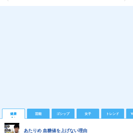
健康
芸能
ゴシップ
女子
トレンド
Y
あたりめ 血糖値を上げない理由