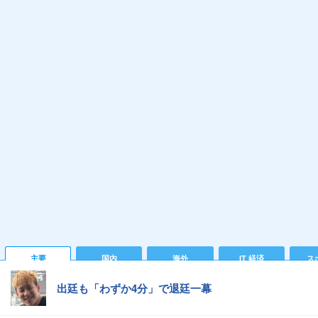
主要
国内
海外
IT 経済
ス
出廷も「わずか4分」で退廷一幕