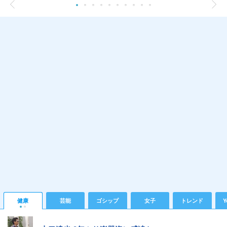
健康
芸能
ゴシップ
女子
トレンド
Y