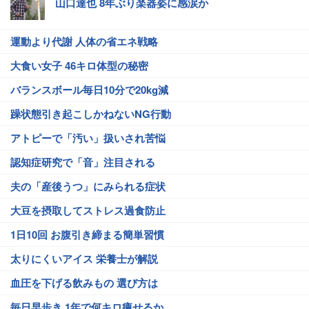
山口達也 8年ぶり楽器姿に感涙か
運動より代謝 人体の省エネ戦略
大食い女子 46キロ体型の秘密
バランスボール毎日10分で20kg減
躁状態引き起こしかねないNG行動
アトピーで「汚い」扱いされ苦悩
認知症研究で「音」注目される
夫の「産後うつ」にみられる症状
大豆を摂取してストレス過食防止
1日10回 お腹引き締まる簡単習慣
太りにくいアイス 栄養士が解説
血圧を下げる飲みもの 選び方は
毎日早歩き 1年で何キロ痩せるか