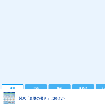
主要
国内
海外
IT 経済
ス
関東「真夏の暑さ」は終了か