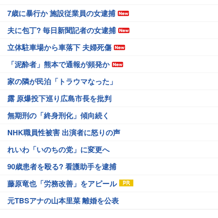
7歳に暴行か 施設従業員の女逮捕
夫に包丁? 毎日新聞記者の女逮捕
立体駐車場から車落下 夫婦死傷
「泥酔者」熊本で通報が頻発か
家の隣が民泊「トラウマなった」
露 原爆投下巡り広島市長を批判
無期刑の「終身刑化」傾向続く
NHK職員性被害 出演者に怒りの声
れいわ「いのちの党」に変更へ
90歳患者を殴る? 看護助手を逮捕
藤原竜也「労務改善」をアピール
元TBSアナの山本里菜 離婚を公表