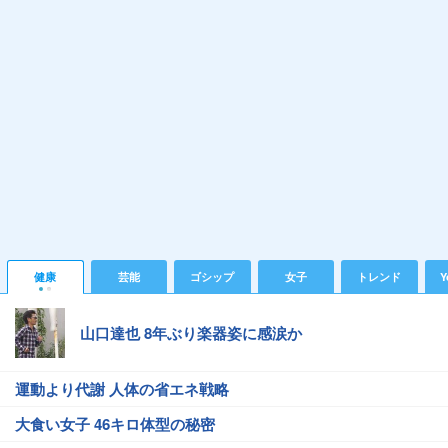
健康
芸能
ゴシップ
女子
トレンド
Y
山口達也 8年ぶり楽器姿に感涙か
運動より代謝 人体の省エネ戦略
大食い女子 46キロ体型の秘密