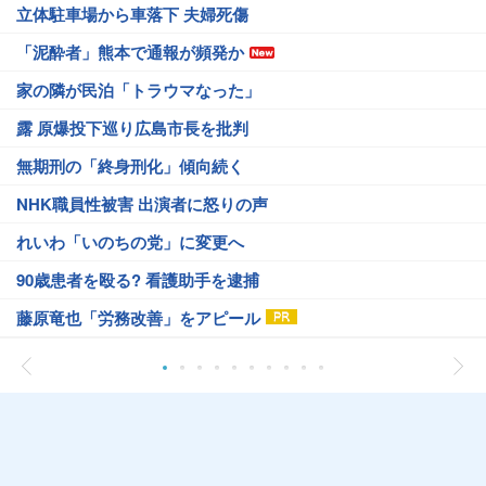
立体駐車場から車落下 夫婦死傷
「泥酔者」熊本で通報が頻発か
家の隣が民泊「トラウマなった」
露 原爆投下巡り広島市長を批判
無期刑の「終身刑化」傾向続く
NHK職員性被害 出演者に怒りの声
れいわ「いのちの党」に変更へ
90歳患者を殴る? 看護助手を逮捕
藤原竜也「労務改善」をアピール