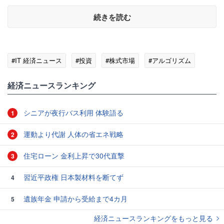
続きを読む
#IT 経済ニュース
#投資
#株式市場
#アルゴリズム
経済ニュースランキング
シニアが夜行バス利用 体験語る
1
運動より代謝 人体の省エネ戦略
2
住宅ローン 金利上昇で30代直撃
3
習近平政権 日本製材料を断てず
4
遺族年金 申請から受給まで4カ月
5
経済ニュースランキングをもっと見る