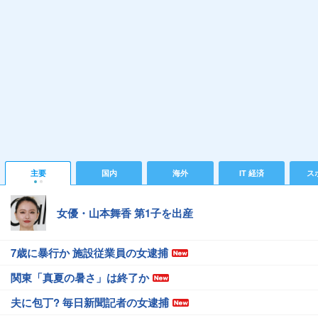
主要
国内
海外
IT 経済
ス
女優・山本舞香 第1子を出産
7歳に暴行か 施設従業員の女逮捕
関東「真夏の暑さ」は終了か
夫に包丁? 毎日新聞記者の女逮捕