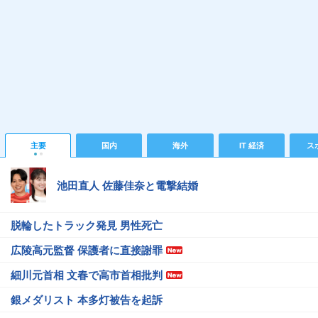
主要
国内
海外
IT 経済
ス
池田直人 佐藤佳奈と電撃結婚
脱輪したトラック発見 男性死亡
広陵高元監督 保護者に直接謝罪
細川元首相 文春で高市首相批判
銀メダリスト 本多灯被告を起訴