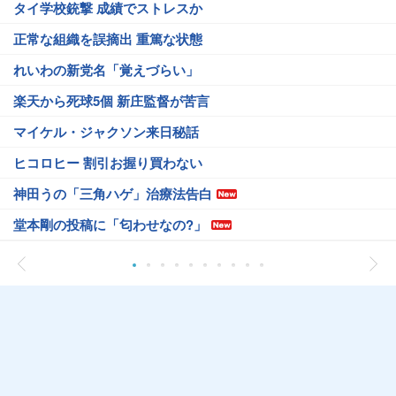
タイ学校銃撃 成績でストレスか
正常な組織を誤摘出 重篤な状態
れいわの新党名「覚えづらい」
楽天から死球5個 新庄監督が苦言
マイケル・ジャクソン来日秘話
ヒコロヒー 割引お握り買わない
神田うの「三角ハゲ」治療法告白
堂本剛の投稿に「匂わせなの?」