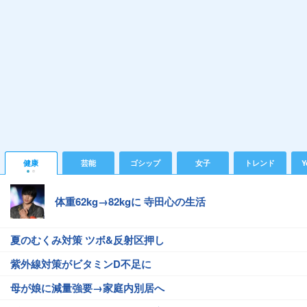
健康
芸能
ゴシップ
女子
トレンド
Y
体重62kg→82kgに 寺田心の生活
夏のむくみ対策 ツボ&反射区押し
紫外線対策がビタミンD不足に
母が娘に減量強要→家庭内別居へ